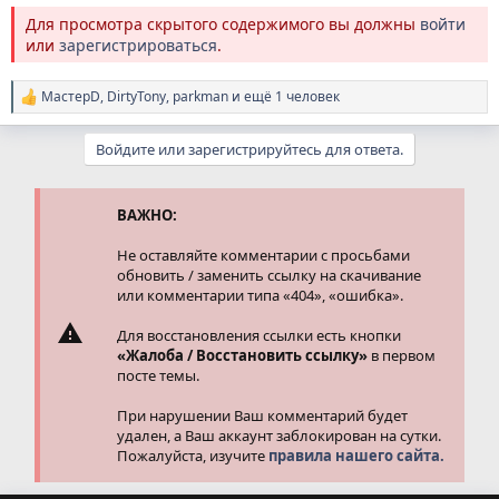
Для просмотра скрытого содержимого вы должны
войти
или
зарегистрироваться
.
МастерD
,
DirtyTony
,
parkman
и ещё 1 человек
Р
е
а
Войдите или зарегистрируйтесь для ответа.
к
ц
и
и
ВАЖНО:
:
Не оставляйте комментарии с просьбами
обновить / заменить ссылку на скачивание
или комментарии типа «404», «ошибка».
Для восстановления ссылки есть кнопки
«Жалоба / Восстановить ссылку»
в первом
посте темы.
При нарушении Ваш комментарий будет
удален, а Ваш аккаунт заблокирован на сутки.
Пожалуйста, изучите
правила нашего сайта.