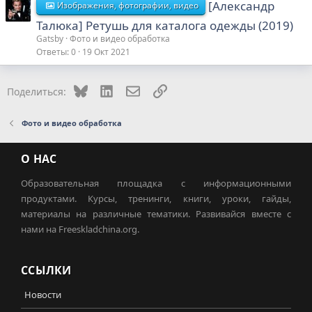
[Александр
Изображения, фотографии, видео
Талюка] Ретушь для каталога одежды (2019)
Gatsby
Фото и видео обработка
Ответы
0
19 Окт 2021
Bluesky
LinkedIn
Электронная почта
Ссылка
Поделиться:
Фото и видео обработка
О НАС
Образовательная площадка с информационными
продуктами. Курсы, тренинги, книги, уроки, гайды,
материалы на различные тематики. Развивайся вместе с
нами на Freeskladchina.org.
ССЫЛКИ
Новости