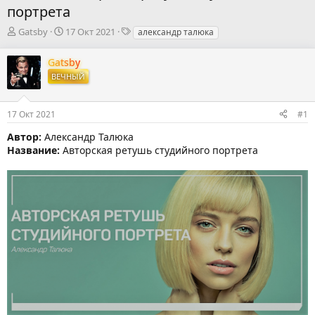
портрета
А
Д
Т
Gatsby
17 Окт 2021
александр талюка
в
а
е
т
т
г
Gatsby
о
а
и
ВЕЧНЫЙ
р
н
т
а
е
ч
17 Окт 2021
#1
м
а
ы
л
Автор:
Александр Талюка
а
Название:
Авторская ретушь студийного портрета