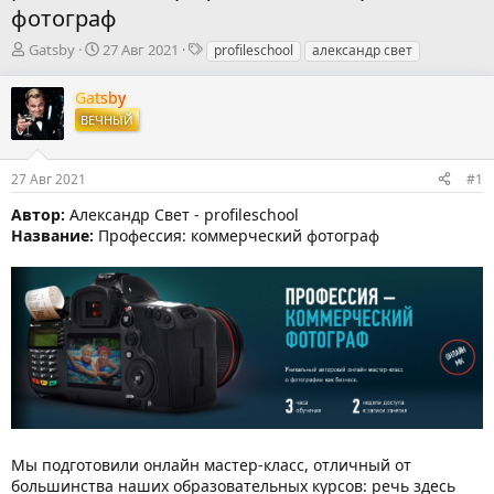
фотограф
А
Д
Т
Gatsby
27 Авг 2021
profileschool
александр свет
в
а
е
т
т
г
Gatsby
о
а
и
ВЕЧНЫЙ
р
н
т
а
е
ч
27 Авг 2021
#1
м
а
ы
л
Автор:
Александр Свет - profileschool
а
Название:
Профессия: коммерческий фотограф
Мы подготовили онлайн мастер-класс, отличный от
большинства наших образовательных курсов: речь здесь