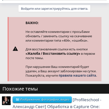
е
а
Войдите или зарегистрируйтесь для ответа.
к
ц
и
и
ВАЖНО:
:
Не оставляйте комментарии с просьбами
обновить / заменить ссылку на скачивание
или комментарии типа «404», «ошибка».
Для восстановления ссылки есть кнопки
«Жалоба / Восстановить ссылку»
в первом
посте темы.
При нарушении Ваш комментарий будет
удален, а Ваш аккаунт заблокирован на сутки.
Пожалуйста, изучите
правила нашего сайта.
Похожие темы
[Profileschool -
Изображения, фотографии, видео
Александр Свет] Обработка в Capture One: