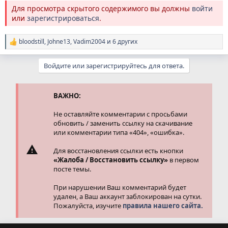
Для просмотра скрытого содержимого вы должны
войти
или
зарегистрироваться
.
bloodstill
,
Johne13
,
Vadim2004
и 6 других
Р
е
а
Войдите или зарегистрируйтесь для ответа.
к
ц
и
и
ВАЖНО:
:
Не оставляйте комментарии с просьбами
обновить / заменить ссылку на скачивание
или комментарии типа «404», «ошибка».
Для восстановления ссылки есть кнопки
«Жалоба / Восстановить ссылку»
в первом
посте темы.
При нарушении Ваш комментарий будет
удален, а Ваш аккаунт заблокирован на сутки.
Пожалуйста, изучите
правила нашего сайта.