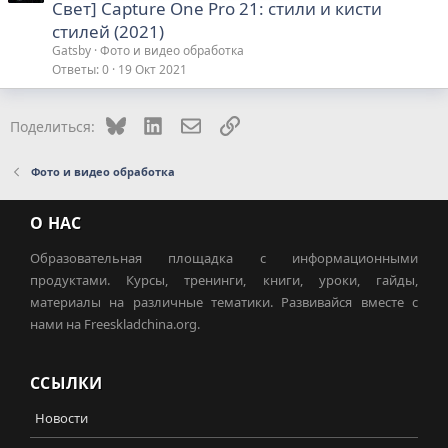
Свет] Capture One Pro 21: стили и кисти
стилей (2021)
Gatsby
Фото и видео обработка
Ответы
0
19 Окт 2021
Bluesky
LinkedIn
Электронная почта
Ссылка
Поделиться:
Фото и видео обработка
О НАС
Образовательная площадка с информационными
продуктами. Курсы, тренинги, книги, уроки, гайды,
материалы на различные тематики. Развивайся вместе с
нами на Freeskladchina.org.
ССЫЛКИ
Новости