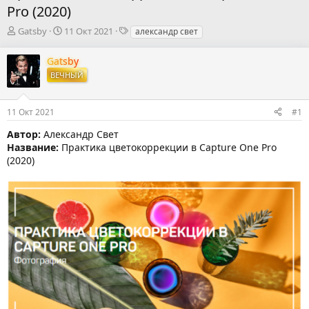
Pro (2020)
А
Д
Т
Gatsby
11 Окт 2021
александр свет
в
а
е
т
т
г
Gatsby
о
а
и
ВЕЧНЫЙ
р
н
т
а
е
ч
11 Окт 2021
#1
м
а
ы
л
Автор:
Александр Свет
а
Название:
Практика цветокоррекции в Capture One Pro
(2020)