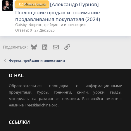
[Александр Пурнов]
Инвестиции
Поглощение продаж и понимание
продавливания покупателя (2024)
Gatsby
Форекс, трейдинг и инвестиции
Ответы
0
27 Дек 2025
Bluesky
LinkedIn
Электронная почта
Ссылка
Поделиться:
Форекс, трейдинг и инвестиции
О НАС
Образовательная площадка с информационными
продуктами. Курсы, тренинги, книги, уроки, гайды,
материалы на различные тематики. Развивайся вместе с
нами на Freeskladchina.org.
ССЫЛКИ