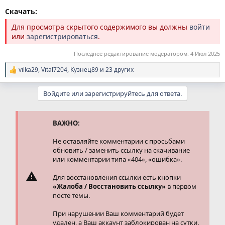
Скачать:
Для просмотра скрытого содержимого вы должны
войти
или
зарегистрироваться
.
Последнее редактирование модератором:
4 Июл 2025
vilka29
,
Vital7204
,
Кузнец89
и 23 других
Р
е
а
Войдите или зарегистрируйтесь для ответа.
к
ц
и
и
ВАЖНО:
:
Не оставляйте комментарии с просьбами
обновить / заменить ссылку на скачивание
или комментарии типа «404», «ошибка».
Для восстановления ссылки есть кнопки
«Жалоба / Восстановить ссылку»
в первом
посте темы.
При нарушении Ваш комментарий будет
удален, а Ваш аккаунт заблокирован на сутки.