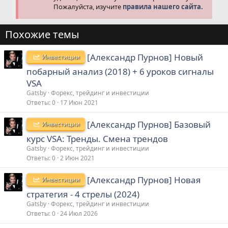
Пожалуйста, изучите
правила нашего сайта.
Похожие темы
[Александр Пурнов] Новый
Инвестиции
побарный анализ (2018) + 6 уроков сигналы
VSA
Gatsby
Форекс, трейдинг и инвестиции
Ответы
0
17 Июн 2021
[Александр Пурнов] Базовый
Инвестиции
курс VSA: Тренды. Смена трендов
Gatsby
Форекс, трейдинг и инвестиции
Ответы
0
2 Июн 2021
[Александр Пурнов] Новая
Инвестиции
стратегия - 4 стрелы (2024)
Gatsby
Форекс, трейдинг и инвестиции
Ответы
0
24 Июл 2026