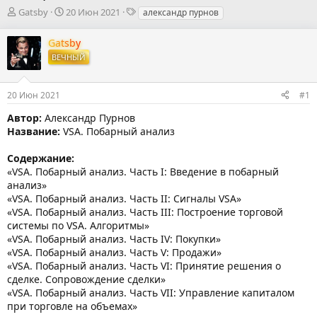
А
Д
Т
Gatsby
20 Июн 2021
александр пурнов
в
а
е
т
т
г
Gatsby
о
а
и
ВЕЧНЫЙ
р
н
т
а
е
ч
20 Июн 2021
#1
м
а
ы
л
Автор:
Александр Пурнов
а
Название:
VSA. Побарный анализ
Содержание:
«VSA. Побарный анализ. Часть I: Введение в побарный
анализ»
«VSA. Побарный анализ. Часть II: Сигналы VSA»
«VSA. Побарный анализ. Часть III: Построение торговой
системы по VSA. Алгоритмы»
«VSA. Побарный анализ. Часть IV: Покупки»
«VSA. Побарный анализ. Часть V: Продажи»
«VSA. Побарный анализ. Часть VI: Принятие решения о
сделке. Сопровождение сделки»
«VSA. Побарный анализ. Часть VII: Управление капиталом
при торговле на объемах»