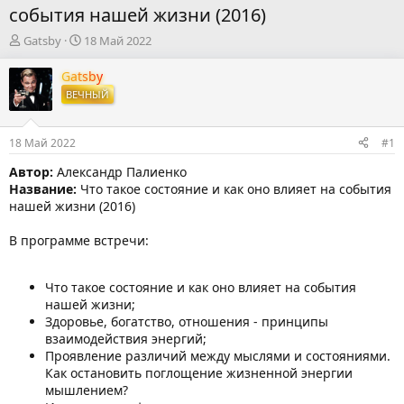
события нашей жизни (2016)
А
Д
Gatsby
18 Май 2022
в
а
т
т
Gatsby
о
а
ВЕЧНЫЙ
р
н
т
а
е
ч
18 Май 2022
#1
м
а
ы
л
Автор:
Александр Палиенко
а
Название:
Что такое состояние и как оно влияет на события
нашей жизни (2016)
В программе встречи:
Что такое состояние и как оно влияет на события
нашей жизни;
Здоровье, богатство, отношения - принципы
взаимодействия энергий;
Проявление различий между мыслями и состояниями.
Как остановить поглощение жизненной энергии
мышлением?