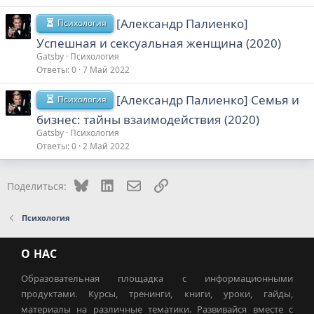
[Александр Палиенко]
Психология
Успешная и сексуальная женщина (2020)
Gatsby
Психология
Ответы
0
7 Май 2022
[Александр Палиенко] Семья и
Психология
бизнес: тайны взаимодействия (2020)
Gatsby
Психология
Ответы
0
2 Май 2022
Bluesky
LinkedIn
Электронная почта
Ссылка
Поделиться:
Психология
О НАС
Образовательная площадка с информационными
продуктами. Курсы, тренинги, книги, уроки, гайды,
материалы на различные тематики. Развивайся вместе с