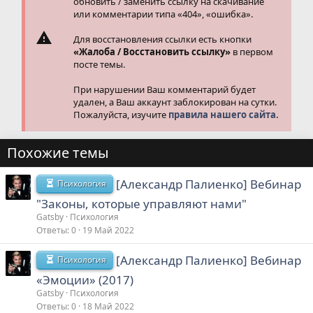
обновить / заменить ссылку на скачивание
или комментарии типа «404», «ошибка».
Для восстановления ссылки есть кнопки
«Жалоба / Восстановить ссылку»
в первом
посте темы.
При нарушении Ваш комментарий будет
удален, а Ваш аккаунт заблокирован на сутки.
Пожалуйста, изучите
правила нашего сайта.
Похожие темы
[Александр Палиенко] Вебинар
Психология
"Законы, которые управляют нами"
Gatsby
Психология
Ответы
0
19 Май 2022
[Александр Палиенко] Вебинар
Психология
«Эмоции» (2017)
Gatsby
Психология
Ответы
0
18 Май 2022