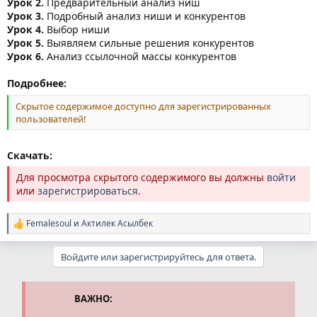
Урок 2.
Предварительный анализ ниш
Урок 3.
Подробный анализ ниши и конкурентов
Урок 4.
Выбор ниши
Урок 5.
Выявляем сильные решения конкурентов
Урок 6.
Анализ ссылочной массы конкурентов
Подробнее:
Скрытое содержимое доступно для зарегистрированных
пользователей!
Скачать:
Для просмотра скрытого содержимого вы должны
войти
или
зарегистрироваться
.
Femalesoul
и
Актилек Асылбек
Р
е
а
Войдите или зарегистрируйтесь для ответа.
к
ц
и
и
ВАЖНО:
: