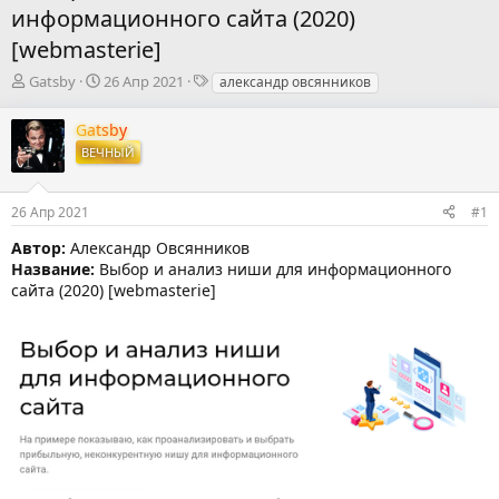
информационного сайта (2020)
[webmasterie]
А
Д
Т
Gatsby
26 Апр 2021
александр овсянников
в
а
е
т
т
г
Gatsby
о
а
и
ВЕЧНЫЙ
р
н
т
а
е
ч
26 Апр 2021
#1
м
а
ы
л
Автор:
Александр Овсянников
а
Название:
Выбор и анализ ниши для информационного
сайта (2020) [webmasterie]