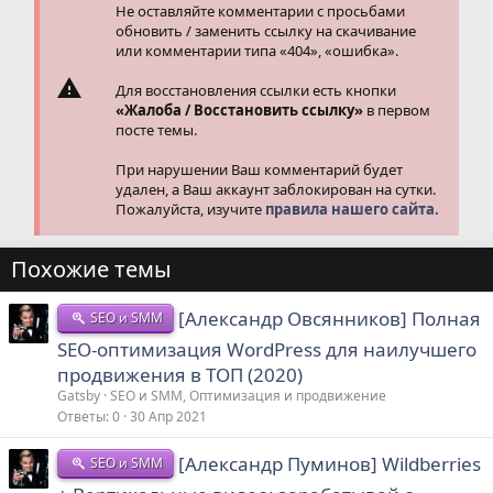
Не оставляйте комментарии с просьбами
обновить / заменить ссылку на скачивание
или комментарии типа «404», «ошибка».
Для восстановления ссылки есть кнопки
«Жалоба / Восстановить ссылку»
в первом
посте темы.
При нарушении Ваш комментарий будет
удален, а Ваш аккаунт заблокирован на сутки.
Пожалуйста, изучите
правила нашего сайта.
Похожие темы
[Александр Овсянников] Полная
SEO и SMM
SEO-оптимизация WordPress для наилучшего
продвижения в ТОП (2020)
Gatsby
SEO и SMM, Оптимизация и продвижение
Ответы
0
30 Апр 2021
[Александр Пуминов] Wildberries
SEO и SMM