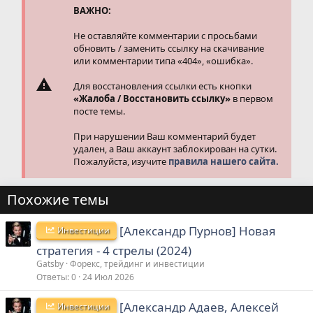
и
ВАЖНО:
:
Не оставляйте комментарии с просьбами
обновить / заменить ссылку на скачивание
или комментарии типа «404», «ошибка».
Для восстановления ссылки есть кнопки
«Жалоба / Восстановить ссылку»
в первом
посте темы.
При нарушении Ваш комментарий будет
удален, а Ваш аккаунт заблокирован на сутки.
Пожалуйста, изучите
правила нашего сайта.
Похожие темы
[Александр Пурнов] Новая
Инвестиции
стратегия - 4 стрелы (2024)
Gatsby
Форекс, трейдинг и инвестиции
Ответы
0
24 Июл 2026
[Александр Адаев, Алексей
Инвестиции