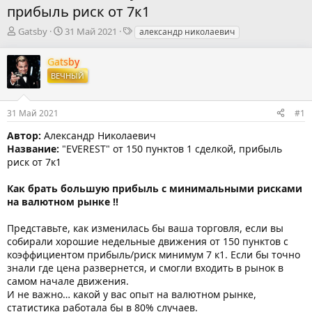
прибыль риск от 7к1
А
Д
Т
Gatsby
31 Май 2021
александр николаевич
в
а
е
т
т
г
Gatsby
о
а
и
ВЕЧНЫЙ
р
н
т
а
е
ч
31 Май 2021
#1
м
а
ы
л
Автор:
Александр Николаевич
а
Название:
"EVEREST" от 150 пунктов 1 сделкой, прибыль
риск от 7к1
Как брать большую прибыль с минимальными рисками
на валютном рынке !!
Представьте, как изменилась бы ваша торговля, если вы
собирали хорошие недельные движения от 150 пунктов с
коэффициентом прибыль/риск минимум 7 к1. Если бы точно
знали где цена развернется, и смогли входить в рынок в
самом начале движения.
И не важно… какой у вас опыт на валютном рынке,
статистика работала бы в 80% случаев.