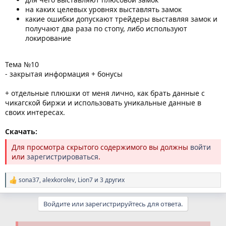
на каких целевых уровнях выставлять замок
какие ошибки допускают трейдеры выставляя замок и
получают два раза по стопу, либо используют
локирование
Тема №10
- закрытая информация + бонусы
+ отдельные плюшки от меня лично, как брать данные с
чикагской биржи и использовать уникальные данные в
своих интересах.
Скачать:
Для просмотра скрытого содержимого вы должны
войти
или
зарегистрироваться
.
sona37
,
alexkorolev
,
Lion7
и 3 других
Р
е
а
Войдите или зарегистрируйтесь для ответа.
к
ц
и