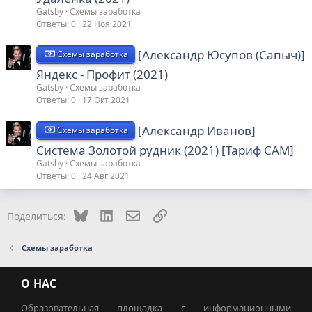
Gatsby
Схемы заработка
Ответы
0
22 Ноя 2021
[Александр Юсупов (Сапыч)]
Схемы заработка
Яндекс - Профит (2021)
Gatsby
Схемы заработка
Ответы
0
17 Окт 2021
[Александр Иванов]
Схемы заработка
Система Золотой рудник (2021) [Тариф САМ]
Gatsby
Схемы заработка
Ответы
0
24 Авг 2021
Bluesky
LinkedIn
Электронная почта
Ссылка
Поделиться:
Схемы заработка
О НАС
Образовательная площадка с информационными