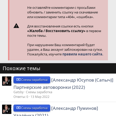
:
Не оставляйте комментарии с просьбами
обновить / заменить ссылку на скачивание
или комментарии типа «404», «ошибка».
Для восстановления ссылки есть кнопки
«Жалоба / Восстановить ссылку»
в первом
посте темы.
При нарушении Ваш комментарий будет
удален, а Ваш аккаунт заблокирован на сутки.
Пожалуйста, изучите
правила нашего сайта.
Похожие темы
[Александр Юсупов (Сапыч)]
Схемы заработка
Партнерские автоворонки (2022)
Gatsby
Схемы заработка
Ответы
0
13 Мар 2022
[Александр Пуминов]
Схемы заработка
Удалёнка (2021)