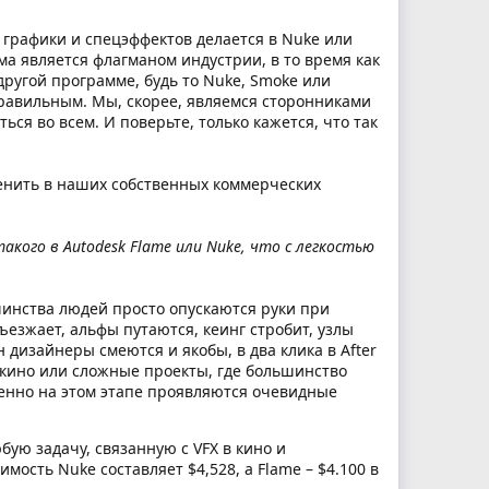
й графики и спецэффектов делается в Nuke или
ма является флагманом индустрии, в то время как
другой программе, будь то Nuke, Smoke или
правильным. Мы, скорее, являемся сторонниками
я во всем. И поверьте, только кажется, что так
менить в наших собственных коммерческих
кого в Autodesk Flame или Nuke, что с легкостью
шинства людей просто опускаются руки при
езжает, альфы путаются, кеинг стробит, узлы
 дизайнеры смеются и якобы, в два клика в After
в кино или сложные проекты, где большинство
менно на этом этапе проявляются очевидные
бую задачу, связанную с VFX в кино и
ость Nuke составляет $4,528, а Flame – $4.100 в