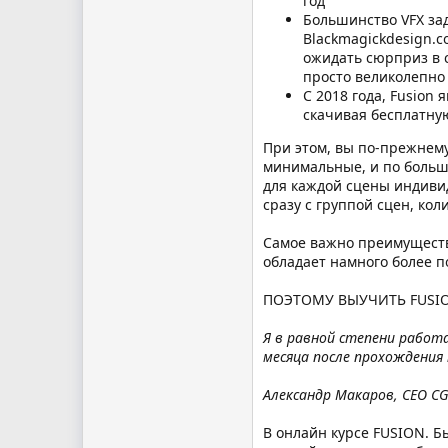
год
Большинство VFX за
Blackmagickdesign.c
ожидать сюрприз в 
просто великолепно
С 2018 года, Fusion
скачивая бесплатну
При этом, вы по-прежнему
минимальные, и по большей
для каждой сцены индивид
сразу c группой сцен, ко
Самое важно преимущество
обладает намного более п
ПОЭТОМУ ВЫУЧИТЬ FUSI
Я в равной степени работаю
месяца после прохождения 
Александр Макаров, CEO CG
В онлайн курсе FUSION. Б