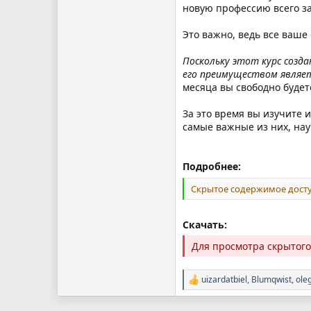
новую профессию всего за
Это важно, ведь все ваше 
Поскольку этот курс созд
его преимуществом являетс
месяца вы свободно будете
За это время вы изучите 
самые важные из них, нау
Подробнее:
Скрытое содержимое досту
Скачать:
Для просмотра скрытог
uizardatbiel
,
Blumqwist
,
ole
Р
е
а