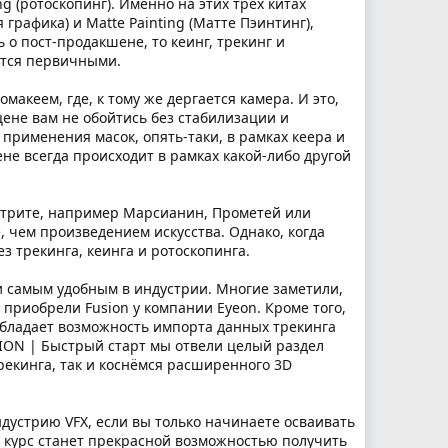
ng (ротоскопинг). Именно на этих трех китах
графика) и Matte Painting (Матте Пэинтинг),
 о пост-продакшене, то кеинг, трекинг и
ются первичными.
акеем, где, к тому же дергается камера. И это,
цене вам не обойтись без стабилизации и
применения масок, опять-таки, в рамках кеера и
не всегда происходит в рамках какой-либо другой
смотрите, например Марсианин, Прометей или
, чем произведением искусства. Однако, когда
з трекинга, кеинга и ротоскопинга.
 и самым удобным в индустрии. Многие заметили,
k приобрели Fusion у компании Eyeon. Кроме того,
 обладает возможность импорта данных трекинга
USION | Быстрый старт мы отвели целый раздел
рекинга, так и коснёмся расширенного 3D
дустрию VFX, если вы только начинаете осваивать
т курс станет прекрасной возможностью получить