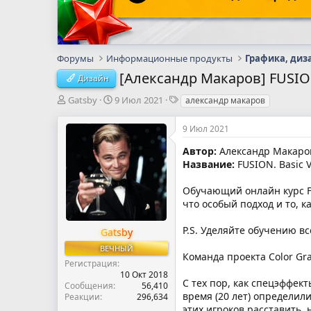
Форумы
Информационные продукты
Графика, диз
[Александр Макаров] FUSIO
Дизайн
А
Д
Т
Gatsby
9 Июл 2021
александр макаров
в
а
е
т
т
г
9 Июл 2021
о
а
и
р
н
Автор:
Александр Макаро
т
а
Название:
FUSION. Basic 
е
ч
м
а
Обучающий онлайн курс FU
ы
л
что особый подход и то, 
а
P.S. Уделяйте обучению вс
Gatsby
ВЕЧНЫЙ
Команда проекта Color Gr
Регистрация
10 Окт 2018
С тех пор, как спецэффек
Сообщения
56,410
время (20 лет) определил
Реакции
296,634
этих игроков расставить, 