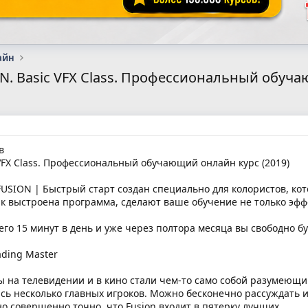
айн
N. Basic VFX Class. Профессиональный обуча
в
VFX Class. Профессиональный обучающий онлайн курс (2019)
SION | Быстрый старт создан специально для колористов, кото
как выстроена программа, сделают ваше обучение не только эф
его 15 минут в день и уже через полтора месяца вы свободно бу
ading Master
ты на телевидении и в кино стали чем-то само собой разумеющи
ись несколько главных игроков. Можно бесконечно рассуждать и
но совершенно точно, что Fusion входит в пятерку лучших.