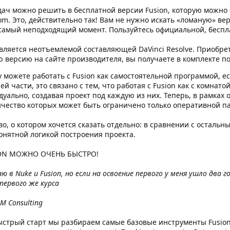
дач можно решить в бесплатной версии Fusion, которую можно 
om. Это, действительно так! Вам не нужно искать «ломаную» в
самый неподходящий момент. Пользуйтесь официальной, беспл
 является неотъемлемой составляющей DaVinci Resolve. Приобрет
ю версию на сайте производителя, вы получаете в комплекте 
 можете работать с Fusion как самостоятельной программой, е
 части, это связано с тем, что работая с Fusion как с комнато
уально, создавая проект под каждую из них. Теперь, в рамках о
личество которых может быть ограничено только оперативной 
, о котором хочется сказать отдельно: в сравнении с остальн
онятной логикой построения проекта.
ON МОЖНО ОЧЕНЬ БЫСТРО!
 в Nuke и Fusion, но если на освоение первого у меня ушло два г
первого же курса
M Consulting
ыстрый старт мы разбираем самые базовые инструменты Fusion 