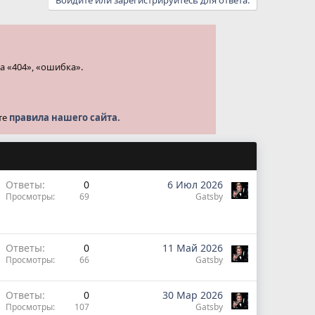
а «404», «ошибка».
те
правила нашего сайта.
Ответы
0
6 Июл 2026
Просмотры
69
Gatsby
Ответы
0
11 Май 2026
Просмотры
66
Gatsby
Ответы
0
30 Мар 2026
Просмотры
107
Gatsby