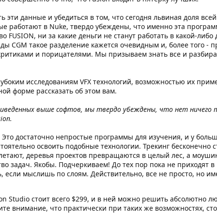
ь эти данные и убедиться в том, что сегодня львиная доля все
рые работают в Nuke, твердо убеждены, что именно эта програм
о FUSION, ни за какие деньги не станут работать в какой-либо 
нды CGM такое разделение кажется очевидным и, более того - 
ритиками и порицателями. Мы призываем знать все и разбиратьс
глубоким исследованиям VFX технологий, возможностью их при
ной форме рассказать об этом вам.
иведенных выше софтов, мы твердо убеждены, что нет ничего та
ion.
 Это достаточно непростые программы для изучения, и у боль
оятельно освоить подобные технологии. Трекинг бесконечно съ
улетают, деревья проектов превращаются в целый лес, а моушин
во задач. Якобы. Подчеркиваем! До тех пор пока не приходят 
 если мыслишь по слоям. Действительно, все не просто, но и
on Studio стоит всего $299, и в ней можно решить абсолютно лю
те внимание, что практически при таких же возможностях, стоим