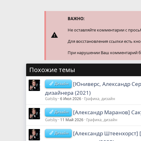
к
ц
и
и
ВАЖНО:
:
Не оставляйте комментарии с прось
Для восстановления ссылки есть кн
При нарушении Ваш комментарий буд
Похожие темы
[Юниверс, Александр Сер
Дизайн
дизайнера (2021)
Gatsby
6 Июл 2026
Графика, дизайн
[Александр Маранов] Сак
Дизайн
Gatsby
11 Май 2026
Графика, дизайн
[Александр Штеенхорст] 
Дизайн