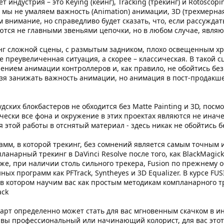
 индустрия – это Keying (кеинг), Tracking (трекинг) и Rotoscopi
 мы не умаляем важность (Animation) анимации, 3D (трехмерная 
 внимание, но справедливо будет сказать, что, если рассуждать
яются не главными звеньями цепочки, но в любом случае, явля
нг сложной сцены, с размытым задником, плохо освещенным хром
е преувеличенная ситуация, а скорее – классическая. В такой с
ением анимации контроллеров и, как правило, не обойтись без 
ьзя занижать важность анимации, но анимация в пост-продакше
удских блокбастеров не обходится без Matte Painting и 3D, по
чески все фона и окружение в этих проектах являются не иначе
 этой работы в отснятый материал - здесь никак не обойтись бе
грамм, в которой трекинг, без сомнений является самым точным
анарный трекинг в DaVinci Resolve после того, как BlackMagic
даже, при наличии столь сильного трекера, Fusion по прежнему
ных программ как PFTrack, Syntheyes и 3D Equalizer. В курсе F
 в котором научим вас как простым методикам компланарного т
ack
арт определенно может стать для вас мгновенным скачком в ин
ли вы профессиональный или начинающий колорист, для вас это