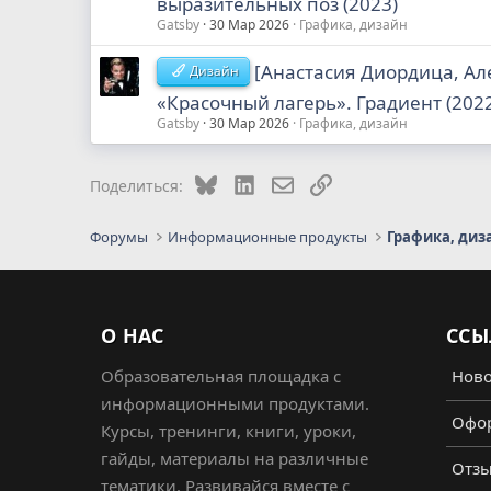
выразительных поз (2023)
Gatsby
30 Мар 2026
Графика, дизайн
[Анастасия Диордица, А
Дизайн
«Красочный лагерь». Градиент (202
Gatsby
30 Мар 2026
Графика, дизайн
Bluesky
LinkedIn
Электронная почта
Ссылка
Поделиться:
Форумы
Информационные продукты
Графика, диз
О НАС
ССЫ
Образовательная площадка с
Ново
информационными продуктами.
Офор
Курсы, тренинги, книги, уроки,
гайды, материалы на различные
Отз
тематики. Развивайся вместе с