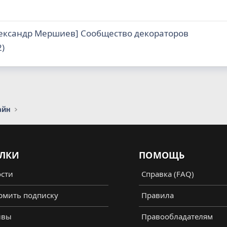
лександр Мершиев] Сообщество декораторов
2)
айн
ЛКИ
ПОМОЩЬ
сти
Справка (FAQ)
мить подписку
Правила
ывы
Правообладателям