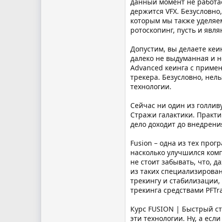
данный момент не работает
держится VFX. Безусловно,
которым мы также уделяем
ротоскопинг, пусть и явл
Допустим, вы делаете кеи
далеко не выдуманная и н
Advanced кеинга с примен
трекера. Безусловно, нел
технологии.
Сейчас ни один из голлив
Стражи галактики. Практи
дело доходит до внедрения
Fusion – одна из тех про
насколько улучшился компл
не стоит забывать, что, 
из таких специализирован
трекингу и стабилизации,
трекинга средствами PFTr
Курс FUSION | Быстрый ст
эти технологии. Ну, а ес