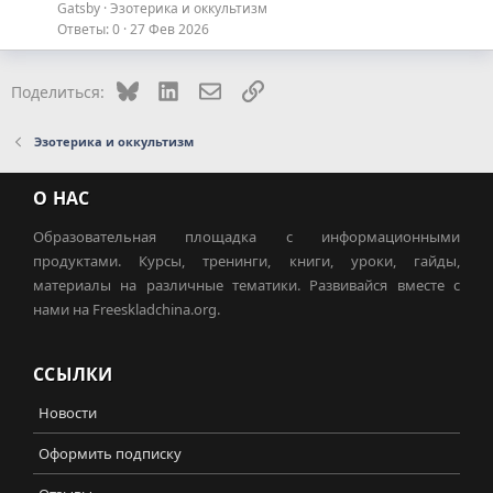
Gatsby
Эзотерика и оккультизм
Ответы
0
27 Фев 2026
Bluesky
LinkedIn
Электронная почта
Ссылка
Поделиться:
Эзотерика и оккультизм
О НАС
Образовательная площадка с информационными
продуктами. Курсы, тренинги, книги, уроки, гайды,
материалы на различные тематики. Развивайся вместе с
нами на Freeskladchina.org.
ССЫЛКИ
Новости
Оформить подписку