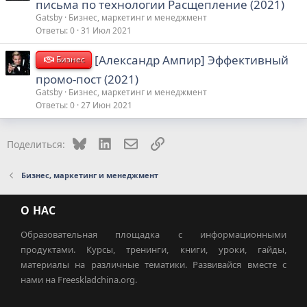
письма по технологии Расщепление (2021)
Gatsby
Бизнес, маркетинг и менеджмент
Ответы
0
31 Июл 2021
[Александр Ампир] Эффективный
Бизнес
промо-пост (2021)
Gatsby
Бизнес, маркетинг и менеджмент
Ответы
0
27 Июн 2021
Bluesky
LinkedIn
Электронная почта
Ссылка
Поделиться:
Бизнес, маркетинг и менеджмент
О НАС
Образовательная площадка с информационными
продуктами. Курсы, тренинги, книги, уроки, гайды,
материалы на различные тематики. Развивайся вместе с
нами на Freeskladchina.org.