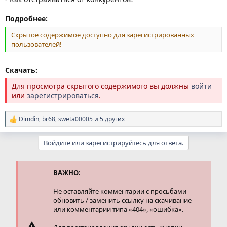
Подробнее:
Скрытое содержимое доступно для зарегистрированных
пользователей!
Скачать:
Для просмотра скрытого содержимого вы должны
войти
или
зарегистрироваться
.
Dimdin
,
br68
,
sweta00005
и 5 других
Р
е
а
Войдите или зарегистрируйтесь для ответа.
к
ц
и
и
ВАЖНО:
:
Не оставляйте комментарии с просьбами
обновить / заменить ссылку на скачивание
или комментарии типа «404», «ошибка».