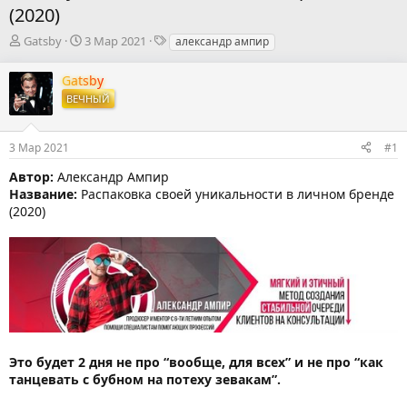
(2020)
А
Д
Т
Gatsby
3 Мар 2021
александр ампир
в
а
е
т
т
г
Gatsby
о
а
и
ВЕЧНЫЙ
р
н
т
а
е
ч
3 Мар 2021
#1
м
а
ы
л
Автор:
Александр Ампир
а
Название:
Распаковка своей уникальности в личном бренде
(2020)
Это будет 2 дня не про “вообще, для всех” и не про “как
танцевать с бубном на потеху зевакам”.