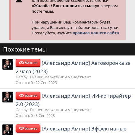
Для восстановления ссылки есть кнопки
«Жалоба / Восстановить ссылку»
в первом
посте темы.
При нарушении Ваш комментарий будет
удален, а Ваш аккаунт заблокирован на сутки.
Пожалуйста, изучите
правила нашего сайта.
Похожие темы
[Александр Ампир] Автоворонка за
Бизнес
2 часа (2023)
Gatsby
Бизнес, маркетинг и менеджмент
Ответы
0
22 Сен 2023
[Александр Ампир] ИИ-копирайтер
Бизнес
2.0 (2023)
Gatsby
Бизнес, маркетинг и менеджмент
Ответы
0
3 Сен 2023
[Александр Ампир] Эффективные
Бизнес