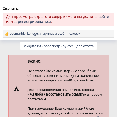
Скачать:
Для просмотра скрытого содержимого вы должны
войти
или
зарегистрироваться
.
deemarble
,
Lenege
,
anaprintis
и ещё 1 человек
Р
е
а
Войдите или зарегистрируйтесь для ответа.
к
ц
и
и
ВАЖНО:
:
Не оставляйте комментарии с просьбами
обновить / заменить ссылку на скачивание
или комментарии типа «404», «ошибка».
Для восстановления ссылки есть кнопки
«Жалоба / Восстановить ссылку»
в первом
посте темы.
При нарушении Ваш комментарий будет
удален, а Ваш аккаунт заблокирован на сутки.