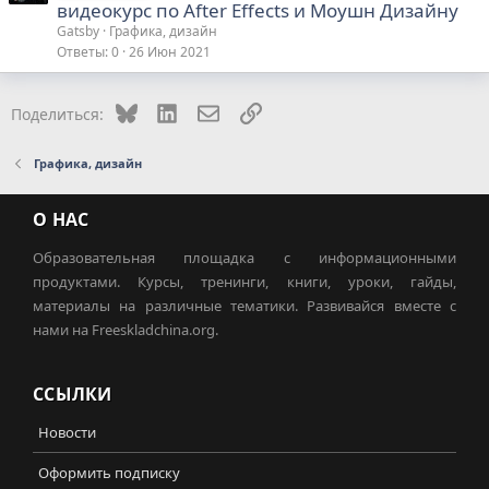
видеокурс по After Effects и Моушн Дизайну
Gatsby
Графика, дизайн
Ответы
0
26 Июн 2021
Bluesky
LinkedIn
Электронная почта
Ссылка
Поделиться:
Графика, дизайн
О НАС
Образовательная площадка с информационными
продуктами. Курсы, тренинги, книги, уроки, гайды,
материалы на различные тематики. Развивайся вместе с
нами на Freeskladchina.org.
ССЫЛКИ
Новости
Оформить подписку