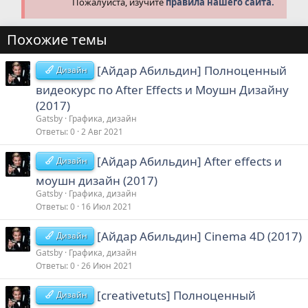
Пожалуйста, изучите
правила нашего сайта.
Похожие темы
[Айдар Абильдин] Полноценный
Дизайн
видеокурс по After Effects и Моушн Дизайну
(2017)
Gatsby
Графика, дизайн
Ответы
0
2 Авг 2021
[Айдар Абильдин] After еffects и
Дизайн
моушн дизайн (2017)
Gatsby
Графика, дизайн
Ответы
0
16 Июл 2021
[Айдар Абильдин] Cinema 4D (2017)
Дизайн
Gatsby
Графика, дизайн
Ответы
0
26 Июн 2021
[creativetuts] Полноценный
Дизайн