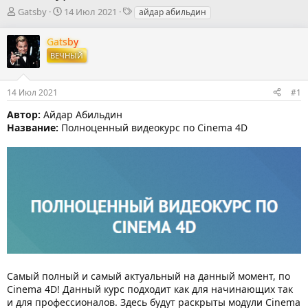
А
Д
Т
Gatsby
14 Июл 2021
айдар абильдин
в
а
е
т
т
г
Gatsby
о
а
и
ВЕЧНЫЙ
р
н
т
а
е
ч
14 Июл 2021
#1
м
а
ы
л
Автор:
Айдар Абильдин
а
Название:
Полноценный видеокурс по Cinema 4D
Самый полный и самый актуальный на данный момент, по
Cinema 4D! Данный курс подходит как для начинающих так
и для профессионалов. Здесь будут раскрыты модули Cinema