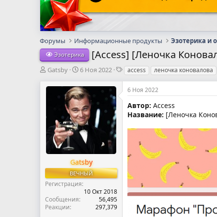
Форумы
Информационные продукты
Эзотерика и 
[Access] [Леночка Конова
Эзотерика
А
Д
Т
Gatsby
6 Ноя 2022
access
леночка коновалова
в
а
е
т
т
г
6 Ноя 2022
о
а
и
р
н
Автор:
Access
т
а
Название:
[Леночка Конов
е
ч
м
а
ы
л
а
Gatsby
ВЕЧНЫЙ
Регистрация
10 Окт 2018
Сообщения
56,495
Реакции
297,379