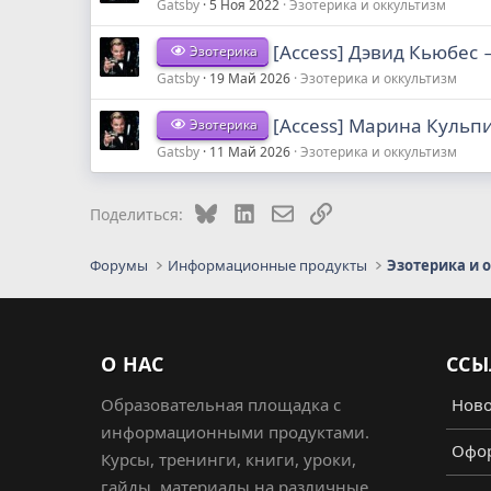
Gatsby
5 Ноя 2022
Эзотерика и оккультизм
[Access] Дэвид Кьюбес 
Эзотерика
Gatsby
19 Май 2026
Эзотерика и оккультизм
[Access] Марина Кульпи
Эзотерика
Gatsby
11 Май 2026
Эзотерика и оккультизм
Bluesky
LinkedIn
Электронная почта
Ссылка
Поделиться:
Форумы
Информационные продукты
Эзотерика и 
О НАС
ССЫ
Образовательная площадка с
Ново
информационными продуктами.
Офор
Курсы, тренинги, книги, уроки,
гайды, материалы на различные