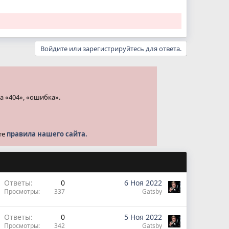
Войдите или зарегистрируйтесь для ответа.
а «404», «ошибка».
те
правила нашего сайта.
Ответы
0
6 Ноя 2022
Просмотры
337
Gatsby
Ответы
0
5 Ноя 2022
Просмотры
342
Gatsby