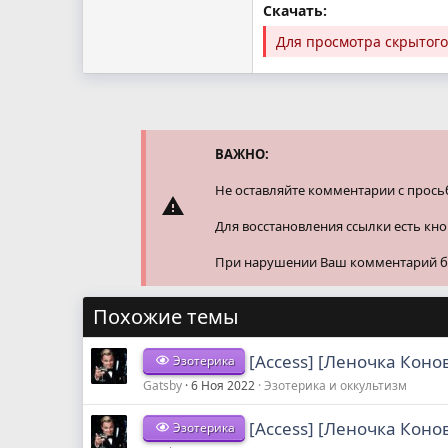
Скачать:
Для просмотра скрытог
ВАЖНО:
Не оставляйте комментарии с прось
Для восстановления ссылки есть кн
При нарушении Ваш комментарий буд
Похожие темы
[Access] [Леночка Коно
Эзотерика
Gatsby
6 Ноя 2022
Эзотерика и оккультизм
[Access] [Леночка Коно
Эзотерика