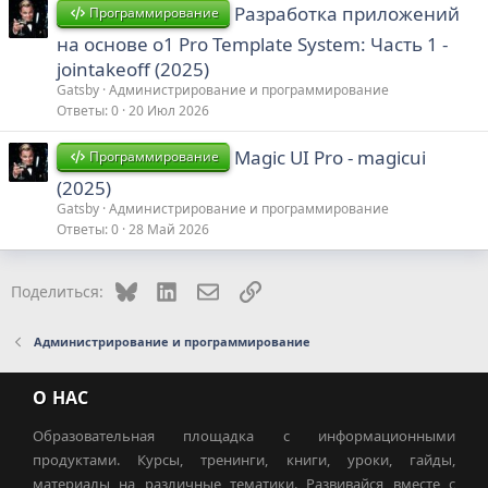
Разработка приложений
Программирование
на основе o1 Pro Template System: Часть 1 -
jointakeoff (2025)
Gatsby
Администрирование и программирование
Ответы
0
20 Июл 2026
Magic UI Pro - magicui
Программирование
(2025)
Gatsby
Администрирование и программирование
Ответы
0
28 Май 2026
Bluesky
LinkedIn
Электронная почта
Ссылка
Поделиться:
Администрирование и программирование
О НАС
Образовательная площадка с информационными
продуктами. Курсы, тренинги, книги, уроки, гайды,
материалы на различные тематики. Развивайся вместе с