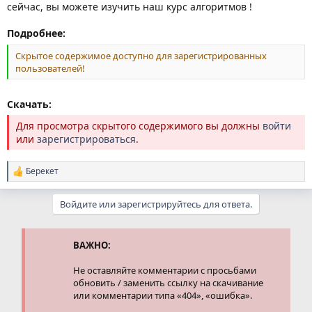
сейчас, вы можете изучить наш курс алгоритмов !
Подробнее:
Скрытое содержимое доступно для зарегистрированных
пользователей!
Скачать:
Для просмотра скрытого содержимого вы должны
войти
или
зарегистрироваться
.
Берекет
Р
е
а
Войдите или зарегистрируйтесь для ответа.
к
ц
и
и
ВАЖНО:
:
Не оставляйте комментарии с просьбами
обновить / заменить ссылку на скачивание
или комментарии типа «404», «ошибка».