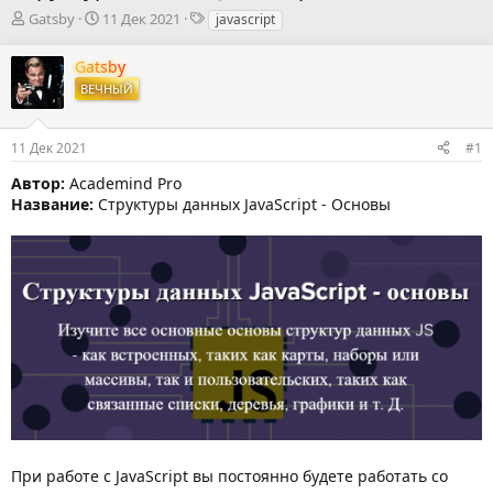
А
Д
Т
Gatsby
11 Дек 2021
javascript
в
а
е
т
т
г
Gatsby
о
а
и
ВЕЧНЫЙ
р
н
т
а
е
ч
11 Дек 2021
#1
м
а
ы
л
Автор:
Academind Pro
а
Название:
Структуры данных JavaScript - Основы
При работе с JavaScript вы постоянно будете работать со