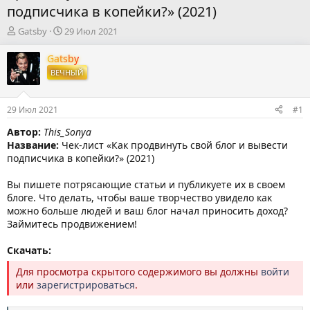
подписчика в копейки?» (2021)
А
Д
Gatsby
29 Июл 2021
в
а
т
т
Gatsby
о
а
ВЕЧНЫЙ
р
н
т
а
е
ч
29 Июл 2021
#1
м
а
ы
л
Автор:
This_Sonya
а
Название:
Чек-лист «Как продвинуть свой блог и вывести
подписчика в копейки?» (2021)
Вы пишете потрясающие статьи и публикуете их в своем
блоге. Что делать, чтобы ваше творчество увидело как
можно больше людей и ваш блог начал приносить доход?
Займитесь продвижением!
Скачать:
Для просмотра скрытого содержимого вы должны
войти
или
зарегистрироваться
.