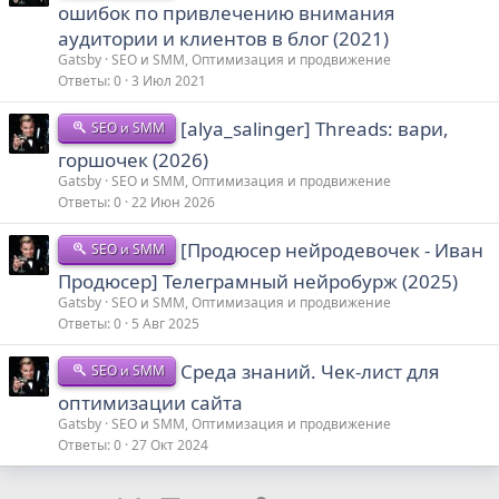
ошибок по привлечению внимания
аудитории и клиентов в блог (2021)
Gatsby
SEO и SMM, Оптимизация и продвижение
Ответы
0
3 Июл 2021
[alya_salinger] Threads: вари,
SEO и SMM
горшочек (2026)
Gatsby
SEO и SMM, Оптимизация и продвижение
Ответы
0
22 Июн 2026
[Продюсер нейродевочек - Иван
SEO и SMM
Продюсер] Телеграмный нейробурж (2025)
Gatsby
SEO и SMM, Оптимизация и продвижение
Ответы
0
5 Авг 2025
Среда знаний. Чек-лист для
SEO и SMM
оптимизации сайта
Gatsby
SEO и SMM, Оптимизация и продвижение
Ответы
0
27 Окт 2024