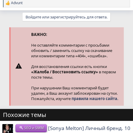
Advunt
Р
е
а
Войдите или зарегистрируйтесь для ответа.
к
ц
и
и
ВАЖНО:
:
Не оставляйте комментарии с просьбами
обновить / заменить ссылку на скачивание
или комментарии типа «404», «ошибка».
Для восстановления ссылки есть кнопки
«Жалоба / Восстановить ссылку»
в первом
посте темы.
При нарушении Ваш комментарий будет
удален, а Ваш аккаунт заблокирован на сутки.
Пожалуйста, изучите
правила нашего сайта.
Похожие темы
[Sonya Melton] Личный бренд. 10
SEO и SMM