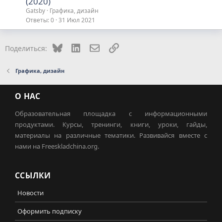
(2020)
Gatsby
Графика, дизайн
Ответы
0
31 Июл 2021
Bluesky
LinkedIn
Электронная почта
Ссылка
Поделиться:
Графика, дизайн
О НАС
Образовательная площадка с информационными
продуктами. Курсы, тренинги, книги, уроки, гайды,
материалы на различные тематики. Развивайся вместе с
нами на Freeskladchina.org.
ССЫЛКИ
Новости
Оформить подписку