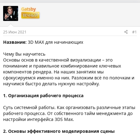
в
а
т
т
Gatsby
о
а
ВЕЧНЫЙ
р
н
т
а
е
ч
25 Июн 2021
#1
м
а
ы
л
Название:
3D MAX для начинающих
а
Чему Вы научитесь
Основы основ в качественной визуализации – это
понимание и правильное комбинирование ключевых
компонентов рендера. На наших занятиях мы
сфокусируемся именно на них. Разложим всё по полочкам и
научимся быстро делать нужную настройку.
1. Организация рабочего процесса
Суть системной работы. Как организовать различные этапы
рабочего процесса. От собственного тайм менеджмента до
настройки интерфейса 3DS Max.
2. Основы эффективного моделирования сцены