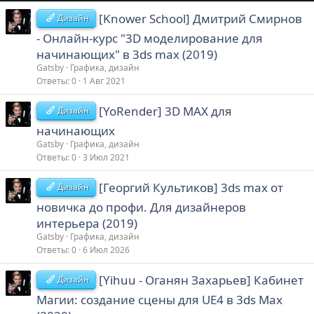
[Knower School] Дмитрий Смирнов
Дизайн
- Онлайн-курс "3D моделирование для
начинающих" в 3ds max (2019)
Gatsby
Графика, дизайн
Ответы
0
1 Авг 2021
[YoRender] 3D MAX для
Дизайн
начинающих
Gatsby
Графика, дизайн
Ответы
0
3 Июл 2021
[Георгий Культиков] 3ds max от
Дизайн
новичка до профи. Для дизайнеров
интерьера (2019)
Gatsby
Графика, дизайн
Ответы
0
6 Июл 2026
[Yihuu - Оганян Захарьев] Кабинет
Дизайн
Магии: создание сцены для UE4 в 3ds Max