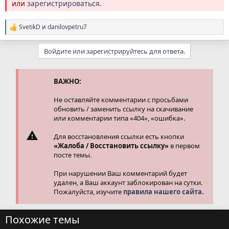
или
зарегистрироваться
.
SvetikD
и
danilovpetru7
Р
е
а
Войдите или зарегистрируйтесь для ответа.
к
ц
и
и
ВАЖНО:
:
Не оставляйте комментарии с просьбами
обновить / заменить ссылку на скачивание
или комментарии типа «404», «ошибка».
Для восстановления ссылки есть кнопки
«Жалоба / Восстановить ссылку»
в первом
посте темы.
При нарушении Ваш комментарий будет
удален, а Ваш аккаунт заблокирован на сутки.
Пожалуйста, изучите
правила нашего сайта.
Похожие темы