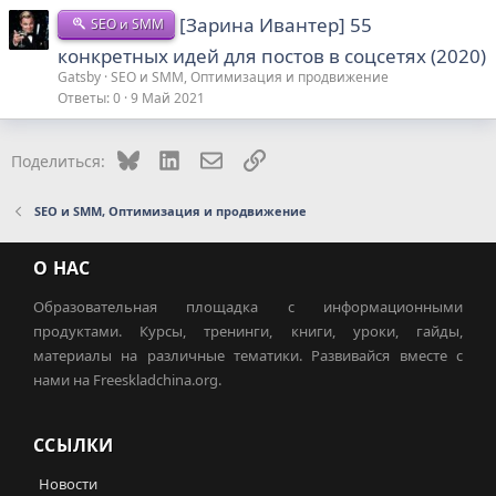
[Зарина Ивантер] 55
SEO и SMM
конкретных идей для постов в соцсетях (2020)
Gatsby
SEO и SMM, Оптимизация и продвижение
Ответы
0
9 Май 2021
Bluesky
LinkedIn
Электронная почта
Ссылка
Поделиться:
SEO и SMM, Оптимизация и продвижение
О НАС
Образовательная площадка с информационными
продуктами. Курсы, тренинги, книги, уроки, гайды,
материалы на различные тематики. Развивайся вместе с
нами на Freeskladchina.org.
ССЫЛКИ
Новости