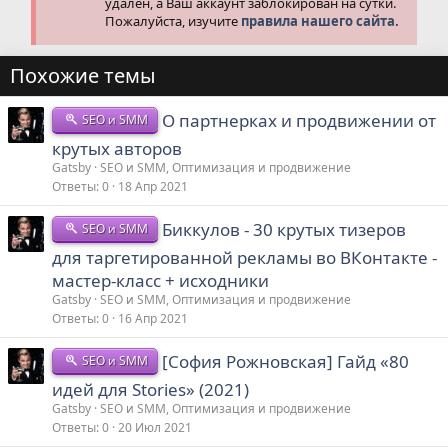
удален, а Ваш аккаунт заблокирован на сутки.
Пожалуйста, изучите
правила нашего сайта.
Похожие темы
О партнерках и продвижении от
SEO и SMM
крутых авторов
Gatsby
SEO и SMM, Оптимизация и продвижение
Ответы
0
18 Апр 2021
Биккулов - 30 крутых тизеров
SEO и SMM
для таргетированной рекламы во ВКонтакте -
мастер-класс + исходники
Gatsby
SEO и SMM, Оптимизация и продвижение
Ответы
0
16 Апр 2021
[София Рожновская] Гайд «80
SEO и SMM
идей для Stories» (2021)
Gatsby
SEO и SMM, Оптимизация и продвижение
Ответы
0
20 Июл 2021