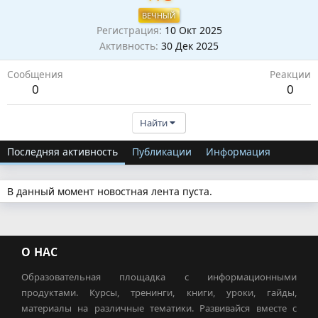
ВЕЧНЫЙ
Регистрация
10 Окт 2025
Активность
30 Дек 2025
Сообщения
Реакции
0
0
Найти
Последняя активность
Публикации
Информация
В данный момент новостная лента пуста.
О НАС
Образовательная площадка с информационными
продуктами. Курсы, тренинги, книги, уроки, гайды,
материалы на различные тематики. Развивайся вместе с