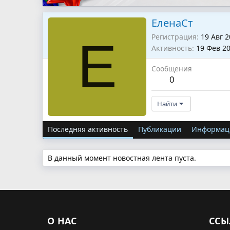
ЕленаСт
Регистрация
19 Авг 
Е
Активность
19 Фев 2
Сообщения
0
Найти
Последняя активность
Публикации
Информац
В данный момент новостная лента пуста.
О НАС
ССЫ