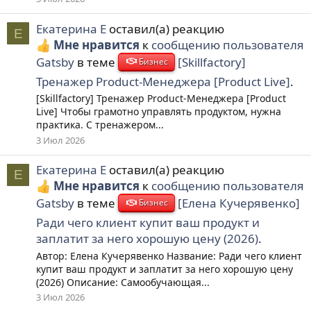
Екатерина Е
оставил(а) реакцию
Е
Мне нравится
к
сообщению пользователя
Gatsby
в теме
[Skillfactory]
Бизнес
Тренажер Product-Менеджера [Product Live]
.
[Skillfactory] Тренажер Product-Менеджера [Product
Live] Чтобы грамотно управлять продуктом, нужна
практика. С тренажером...
3 Июл 2026
Екатерина Е
оставил(а) реакцию
Е
Мне нравится
к
сообщению пользователя
Gatsby
в теме
[Елена Кучерявенко]
Бизнес
Ради чего клиент купит ваш продукт и
заплатит за него хорошую цену (2026)
.
Автор: Елена Кучерявенко Название: Ради чего клиент
купит ваш продукт и заплатит за него хорошую цену
(2026) Описание: Самообучающая...
3 Июл 2026