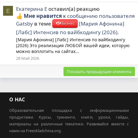
Екатерина Е
оставил(а) реакцию
Е
Мне нравится
к
сообщению пользователя
Gatsby
в теме
[Мария Афонина]
Бизнес
[Лабс] Интенсив по вайбкодингу (2026)
.
[Мария Афонина] [Лабс] Интенсив по вайбкодингу
(2026) Это реализация ЛЮБОЙ вашей идеи, которую
можно воплотить на сайтах...
28 Май 2026
Показать предыдущие элементы
О НАС
Образовательная площадка с информационными
продуктами. Курсы, тренинги, книги, уроки, гайды,
материалы на различные тематики. Развивайся вместе с
нами на Freeskladchina.org.