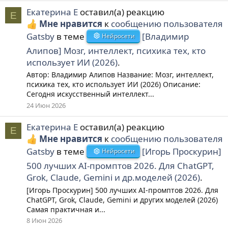
Екатерина Е
оставил(а) реакцию
Е
Мне нравится
к
сообщению пользователя
Gatsby
в теме
[Владимир
Нейросети
Алипов] Мозг, интеллект, психика тех, кто
использует ИИ (2026)
.
Автор: Владимир Алипов Название: Мозг, интеллект,
психика тех, кто использует ИИ (2026) Описание:
Сегодня искусственный интеллект...
24 Июн 2026
Екатерина Е
оставил(а) реакцию
Е
Мне нравится
к
сообщению пользователя
Gatsby
в теме
[Игорь Проскурин]
Нейросети
500 лучших AI-промптов 2026. Для ChatGPT,
Grok, Claude, Gemini и др.моделей (2026)
.
[Игорь Проскурин] 500 лучших AI-промптов 2026. Для
ChatGPT, Grok, Claude, Gemini и других моделей (2026)
Самая практичная и...
8 Июн 2026