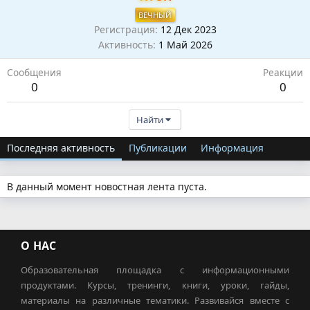
ВЕЧНЫЙ
Регистрация
12 Дек 2023
Активность
1 Май 2026
Сообщения
Реакции
0
0
Найти
Последняя активность
Публикации
Информация
В данный момент новостная лента пуста.
О НАС
Образовательная площадка с информационными
продуктами. Курсы, тренинги, книги, уроки, гайды,
материалы на различные тематики. Развивайся вместе с