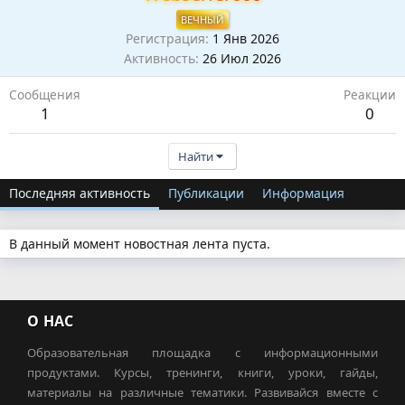
ВЕЧНЫЙ
Регистрация
1 Янв 2026
Активность
26 Июл 2026
Сообщения
Реакции
1
0
Найти
Последняя активность
Публикации
Информация
В данный момент новостная лента пуста.
О НАС
Образовательная площадка с информационными
продуктами. Курсы, тренинги, книги, уроки, гайды,
материалы на различные тематики. Развивайся вместе с