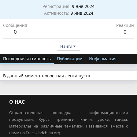
Регистрация
9 Янв 2024
Активность
9 Янв 2024
Сообщения
Реакции
0
0
Найти
Последняя активность
Публикации
Информация
В данный момент новостная лента пуста.
О НАС
Образовательная площадка с информационными
продуктами. Курсы, тренинги, книги, уроки, гайды,
материалы на различные тематики. Развивайся вместе с
нами на Freeskladchina.org.