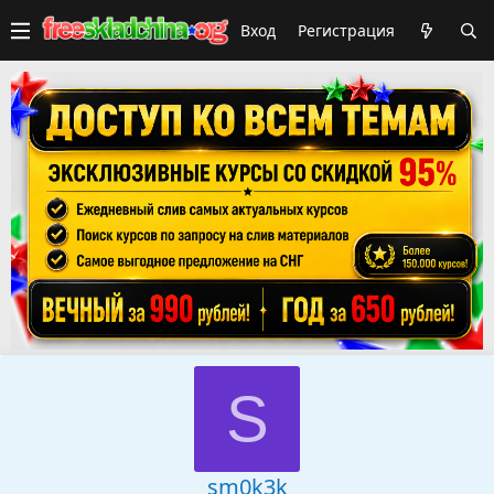
Вход
Регистрация
S
sm0k3k