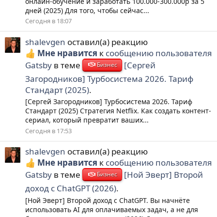
онлайн-обучение и заработать 100.000-300.000р за 5
дней (2025) Для того, чтобы сейчас...
Сегодня в 18:07
shalevgen
оставил(а) реакцию
Мне нравится
к
сообщению пользователя
Gatsby
в теме
[Сергей
Бизнес
Загородников] Турбосистема 2026. Тариф
Стандарт (2025)
.
[Сергей Загородников] Турбосистема 2026. Тариф
Стандарт (2025) Стратегия Netflix. Как создать контент-
сериал, который превратит ваших...
Сегодня в 17:53
shalevgen
оставил(а) реакцию
Мне нравится
к
сообщению пользователя
Gatsby
в теме
[Ной Эверт] Второй
Бизнес
доход с ChatGPT (2026)
.
[Ной Эверт] Второй доход с ChatGPT. Вы начнёте
использовать AI для оплачиваемых задач, а не для