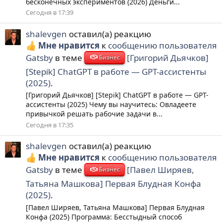
бесконечных экспериментов (2026) Деньги...
Сегодня в 17:39
shalevgen
оставил(а) реакцию
Мне нравится
к
сообщению пользователя
Gatsby
в теме
[Григорий Дьячков]
Бизнес
[Stepik] ChatGPT в работе — GPT-ассистенты
(2025)
.
[Григорий Дьячков] [Stepik] ChatGPT в работе — GPT-
ассистенты (2025) Чему вы научитесь: Овладеете
привычкой решать рабочие задачи в...
Сегодня в 17:35
shalevgen
оставил(а) реакцию
Мне нравится
к
сообщению пользователя
Gatsby
в теме
[Павел Ширяев,
Бизнес
Татьяна Машкова] Первая Блудная Конфа
(2025)
.
[Павел Ширяев, Татьяна Машкова] Первая Блудная
Конфа (2025) Программа: Бесстыдный способ