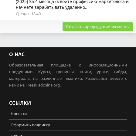
(2025) За 4 месяца освоите профессию маркетолога и
начнете зарабатывать удаленно...
Среда в 18:40
Показать предыдущие элементы
О НАС
Образовательная площадка с информационными
продуктами. Курсы, тренинги, книги, уроки, гайды,
материалы на различные тематики. Развивайся вместе с
нами на Freeskladchina.org.
ССЫЛКИ
Новости
Оформить подписку