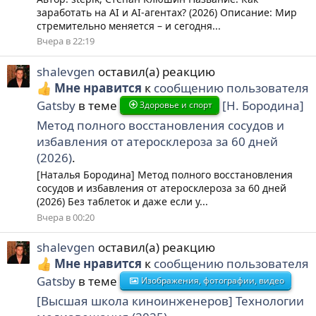
заработать на AI и AI-агентах? (2026) Описание: Мир
стремительно меняется – и сегодня...
Вчера в 22:19
shalevgen
оставил(а) реакцию
Мне нравится
к
сообщению пользователя
Gatsby
в теме
[Н. Бородина]
Здоровье и спорт
Метод полного восстановления сосудов и
избавления от атеросклероза за 60 дней
(2026)
.
[Наталья Бородина] Метод полного восстановления
сосудов и избавления от атеросклероза за 60 дней
(2026) Без таблеток и даже если у...
Вчера в 00:20
shalevgen
оставил(а) реакцию
Мне нравится
к
сообщению пользователя
Gatsby
в теме
Изображения, фотографии, видео
[Высшая школа киноинженеров] Технологии