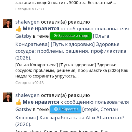
заставить людей платить 5000р за бесплатный...
Сегодня в 17:30
shalevgen
оставил(а) реакцию
Мне нравится
к
сообщению пользователя
Gatsby
в теме
[Ольга
Здоровье и спорт
Кондратьева] [Путь к здоровью] Здоровье
сосудов: проблемы, решения, профилактика
(2026)
.
[Ольга Кондратьева] [Путь к здоровью] Здоровье
сосудов: проблемы, решения, профилактика (2026) Как
надолго сохранить упругость...
Сегодня в 02:13
shalevgen
оставил(а) реакцию
Мне нравится
к
сообщению пользователя
Gatsby
в теме
[stepik, Степан
Нейросети
Клюшин] Как заработать на AI и AI-агентах?
(2026)
.
Автор: stepik, Степан Клюшин Название: Как