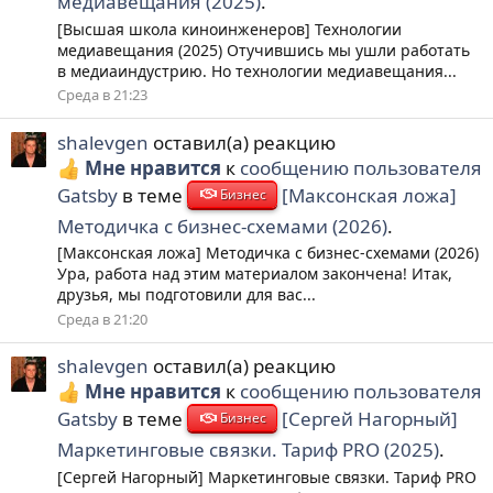
медиавещания (2025)
.
[Высшая школа киноинженеров] Технологии
медиавещания (2025) Отучившись мы ушли работать
в медиаиндустрию. Но технологии медиавещания...
Среда в 21:23
shalevgen
оставил(а) реакцию
Мне нравится
к
сообщению пользователя
Gatsby
в теме
[Максонская ложа]
Бизнес
Методичка с бизнес-схемами (2026)
.
[Максонская ложа] Методичка с бизнес-схемами (2026)
Ура, работа над этим материалом закончена! Итак,
друзья, мы подготовили для вас...
Среда в 21:20
shalevgen
оставил(а) реакцию
Мне нравится
к
сообщению пользователя
Gatsby
в теме
[Сергей Нагорный]
Бизнес
Маркетинговые связки. Тариф PRO (2025)
.
[Сергей Нагорный] Маркетинговые связки. Тариф PRO