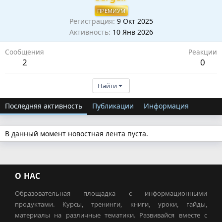
ПРЕМИУМ
Регистрация
9 Окт 2025
Активность
10 Янв 2026
Сообщения
Реакции
2
0
Найти
Последняя активность
Публикации
Информация
В данный момент новостная лента пуста.
О НАС
Образовательная площадка с информационными
продуктами. Курсы, тренинги, книги, уроки, гайды,
материалы на различные тематики. Развивайся вместе с