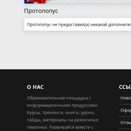
Протопопус
Протопопус не предоставил(а) никакой дополнит
О НАС
ССЫ
Образовательная площадка с
Ново
информационными продуктами.
Офор
Курсы, тренинги, книги, уроки,
гайды, материалы на различные
Отз
тематики. Развивайся вместе с