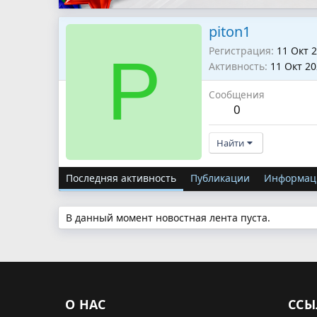
piton1
Регистрация
11 Окт 
P
Активность
11 Окт 2
Сообщения
0
Найти
Последняя активность
Публикации
Информац
В данный момент новостная лента пуста.
О НАС
ССЫ