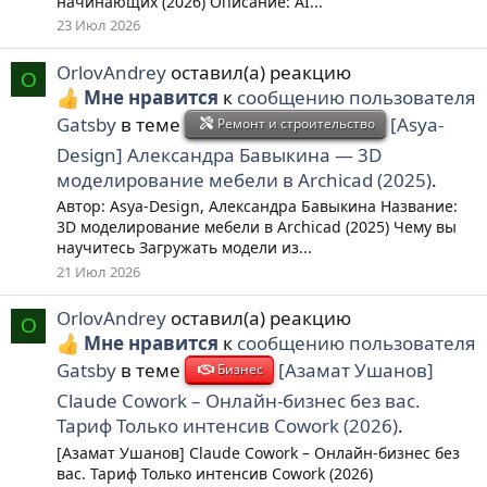
начинающих (2026) Описание: AI...
23 Июл 2026
OrlovAndrey
оставил(а) реакцию
O
Мне нравится
к
сообщению пользователя
Gatsby
в теме
[Asya-
Ремонт и строительство
Design] Александра Бавыкина ― 3D
моделирование мебели в Archicad (2025)
.
Автор: Asya-Design, Александра Бавыкина Название:
3D моделирование мебели в Archicad (2025) Чему вы
научитесь Загружать модели из...
21 Июл 2026
OrlovAndrey
оставил(а) реакцию
O
Мне нравится
к
сообщению пользователя
Gatsby
в теме
[Азамат Ушанов]
Бизнес
Claude Cowork – Онлайн-бизнес без вас.
Тариф Только интенсив Cowork (2026)
.
[Азамат Ушанов] Claude Cowork – Онлайн-бизнес без
вас. Тариф Только интенсив Cowork (2026)