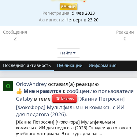
ВЕЧНЫЙ
Регистрация
5 Фев 2023
Активность
Четверг в 23:20
Сообщения
Реакции
2
0
Найти
Последняя активность
Публикации
Информация
OrlovAndrey
оставил(а) реакцию
O
Мне нравится
к
сообщению пользователя
Gatsby
в теме
[Жанна Петросян]
Бизнес
[ФоксФорд] Мультфильмы и комиксы с ИИ
для педагога (2026)
.
[Жанна Петросян] [ФоксФорд] Мультфильмы и
комиксы с ИИ для педагога (2026) От идеи до готового
учебного материала. Этот курс для вас...