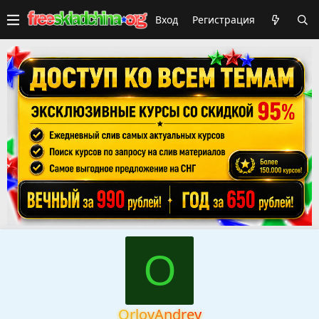
Вход
Регистрация
O
OrlovAndrey