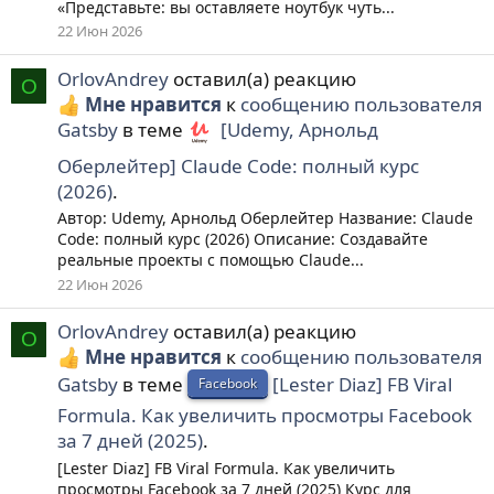
«Представьте: вы оставляете ноутбук чуть...
22 Июн 2026
OrlovAndrey
оставил(а) реакцию
O
Мне нравится
к
сообщению пользователя
Gatsby
в теме
[Udemy, Арнольд
Оберлейтер] Claude Code: полный курс
(2026)
.
Автор: Udemy, Арнольд Оберлейтер Название: Claude
Code: полный курс (2026) Описание: Создавайте
реальные проекты с помощью Claude...
22 Июн 2026
OrlovAndrey
оставил(а) реакцию
O
Мне нравится
к
сообщению пользователя
Gatsby
в теме
[Lester Diaz] FB Viral
Facebook
Formula. Как увеличить просмотры Facebook
за 7 дней (2025)
.
[Lester Diaz] FB Viral Formula. Как увеличить
просмотры Facebook за 7 дней (2025) Курс для