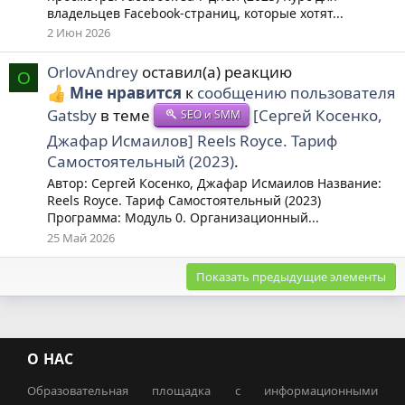
владельцев Facebook-страниц, которые хотят...
2 Июн 2026
OrlovAndrey
оставил(а) реакцию
O
Мне нравится
к
сообщению пользователя
Gatsby
в теме
[Сергей Косенко,
SEO и SMM
Джафар Исмаилов] Reels Royce. Тариф
Самостоятельный (2023)
.
Автор: Сергей Косенко, Джафар Исмаилов Название:
Reels Royce. Тариф Самостоятельный (2023)
Программа: Модуль 0. Организационный...
25 Май 2026
Показать предыдущие элементы
О НАС
Образовательная площадка с информационными