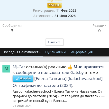
ВЕЧНЫЙ
Регистрация
11 Фев 2023
Активность
31 Июл 2026
Сообщения
Реакции
3
0
Найти
Последняя активность
Публикации
Информация
Mj-Cat
оставил(а) реакцию
Мне нравится
M
к
сообщению пользователя Gatsby
в теме
[Елена Таткина] [kalachevaschool]
Дизайн
От графики до пастели (2024)
.
Автор: kalachevaschool - Елена Таткина Название: От
графики до пастели (2024) «От графики до пастели» —
встречайте новый курс Елены...
21 Июл 2026