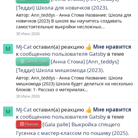
[Тедди] Школа для новичков (2023)
.
Автор: Ann_teddys - Анна Стома Название: Школа для
новичков (2023) В школе вы научитесь создавать
самостоятельные выкройки несложных...
30 Июн 2026
Mj-Cat
оставил(а) реакцию
Мне нравится
M
к
сообщению пользователя Gatsby
в теме
[Анна Стома] [Ann_teddys]
Сделай сам
[Тедди] Школа мишкомода (2023)
.
Автор: Ann_teddys - Анна Стома Название: Школа
мишкомода (2023) Школа будет делиться на несколько
блоков: 1- Рассказ о материалах...
30 Июн 2026
Mj-Cat
оставил(а) реакцию
Мне нравится
M
к
сообщению пользователя Gatsby
в теме
[Gala palle] Выкройка спящего
Разное
Гусенка с мастер-классом по пошиву (2025)
.