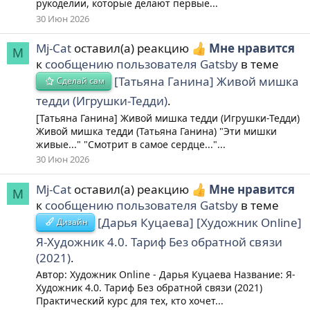
рукоделии, которые делают первые...
30 Июн 2026
Mj-Cat
оставил(а) реакцию
Мне нравится
M
к
сообщению пользователя Gatsby
в теме
[Татьяна Ганина] Живой мишка
Сделай сам
тедди (Игрушки-Тедди)
.
[Татьяна Ганина] Живой мишка тедди (Игрушки-Тедди)
Живой мишка тедди (Татьяна Ганина) "Эти мишки
живые..." "Смотрит в самое сердце..."...
30 Июн 2026
Mj-Cat
оставил(а) реакцию
Мне нравится
M
к
сообщению пользователя Gatsby
в теме
[Дарья Куцаева] [Художник Online]
Дизайн
Я-Художник 4.0. Тариф Без обратной связи
(2021)
.
Автор: Художник Online - Дарья Куцаева Название: Я-
Художник 4.0. Тариф Без обратной связи (2021)
Практический курс для тех, кто хочет...