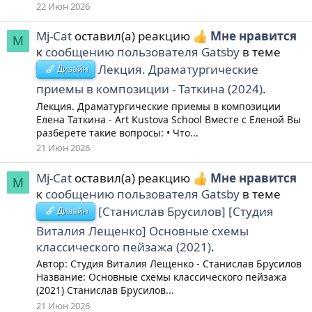
22 Июн 2026
Mj-Cat
оставил(а) реакцию
Мне нравится
M
к
сообщению пользователя Gatsby
в теме
Лекция. Драматургические
Дизайн
приемы в композиции - Таткина (2024)
.
Лекция. Драматургические приемы в композиции
Елена Таткина - Art Kustova School Вместе с Еленой Вы
разберете такие вопросы: • Что...
21 Июн 2026
Mj-Cat
оставил(а) реакцию
Мне нравится
M
к
сообщению пользователя Gatsby
в теме
[Станислав Брусилов] [Студия
Дизайн
Виталия Лещенко] Основные схемы
классического пейзажа (2021)
.
Автор: Студия Виталия Лещенко - Станислав Брусилов
Название: Основные схемы классического пейзажа
(2021) Станислав Брусилов...
21 Июн 2026