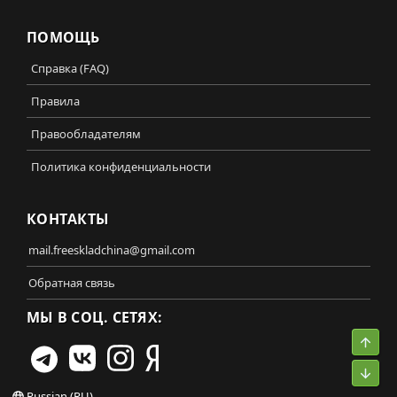
ПОМОЩЬ
Справка (FAQ)
Правила
Правообладателям
Политика конфиденциальности
КОНТАКТЫ
mail.freeskladchina@gmail.com
Обратная связь
МЫ В СОЦ. СЕТЯХ:
Свер
Сниз
Russian (RU)