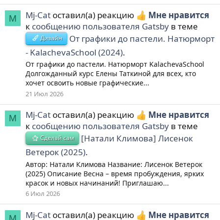
Mj-Cat
оставил(а) реакцию
Мне нравится
M
к
сообщению пользователя Gatsby
в теме
От графики до пастели. Натюрморт
Дизайн
- KalachevaSchool (2024)
.
От графики до пастели. Натюрморт KalachevaSchool
Долгожданный курс Елены Таткиной для всех, кто
хочет освоить новые графические...
21 Июл 2026
Mj-Cat
оставил(а) реакцию
Мне нравится
M
к
сообщению пользователя Gatsby
в теме
[Натали Климова] Лисенок
Сделай сам
Ветерок (2025)
.
Автор: Натали Климова Название: Лисенок Ветерок
(2025) Описание Весна – время пробуждения, ярких
красок и новых начинаний! Приглашаю...
6 Июл 2026
Mj-Cat
оставил(а) реакцию
Мне нравится
M