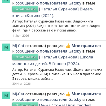
к
сообщению пользователя Gatsby
в теме
[Наталья Суранова] Видео-
Сделай сам
книга «Котик» (2021)
.
Автор: Наталья Суранова Название: Видео-книга
«Котик» (2021) Видео-книга "Котик" включает: .Видео-
файл, где я рассказываю и показываю...
1 Июл 2026
Mj-Cat
оставил(а) реакцию
Мне нравится
M
к
сообщению пользователя Gatsby
в теме
[Наталья Суранова] Школа
Сделай сам
маленьких детей. 5 Героев (2024)
.
Автор: Наталья Суранова Название: Школа маленьких
детей. 5 Героев (2024) Описание: ■ У нас в программе
5 героев: мишка, зайка...
30 Июн 2026
Mj-Cat
оставил(а) реакцию
Мне нравится
M
к
сообщению пользователя Gatsby
в теме
[Анна Стома] [Ann_teddys]
Сделай сам