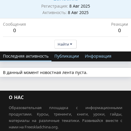
Регистрация
8 Авг 2025
Активность
8 Авг 2025
Сообщения
Реакции
0
0
Найти
Последняя активность
Публикации
Информация
В данный момент новостная лента пуста.
О НАС
Образовательная площадка с информационными
продуктами. Курсы, тренинги, книги, уроки, гайды,
материалы на различные тематики. Развивайся вместе с
нами на Freeskladchina.org.