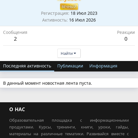
ВЕЧНЫЙ
Регистрация
18 Июл 2023
Активность
16 Июл 2026
Сообщения
Реакции
2
0
Найти
Последняя активность
Публикации
Информация
В данный момент новостная лента пуста.
О НАС
Образовательная площадка с информационными
продуктами. Курсы, тренинги, книги, уроки, гайды,
материалы на различные тематики. Развивайся вместе с