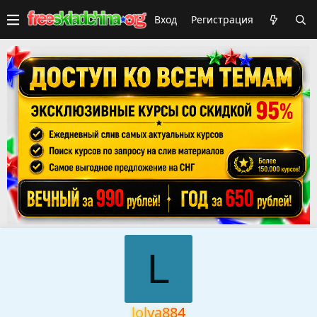
Вход
Регистрация
L
lolya884