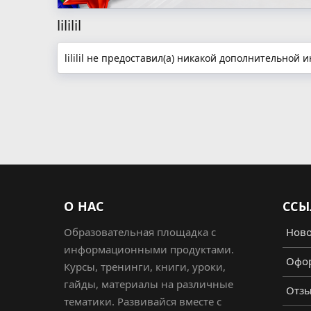
lililil
lililil не предоставил(а) никакой дополнительной
О НАС
ССЫ
Образовательная площадка с
Ново
информационными продуктами.
Офор
Курсы, тренинги, книги, уроки,
гайды, материалы на различные
Отз
тематики. Развивайся вместе с