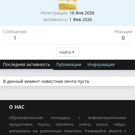
ВЕЧНЫЙ
Регистрация
16 Янв 2026
Активность
1 Фев 2026
Сообщения
Реакции
1
0
Найти
Последняя активность
Публикации
Информация
В данный момент новостная лента пуста.
О НАС
Образовательная площадка с информационными
продуктами. Курсы, тренинги, книги, уроки, гайды,
материалы на различные тематики. Развивайся вместе с