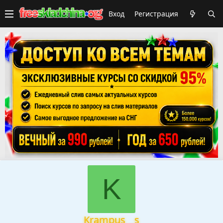
Вход
Регистрация
K
Krampus__s