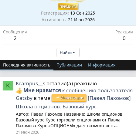
ПРЕМИУМ
Регистрация
13 Сен 2025
Активность
21 Июн 2026
Сообщения
Реакции
2
0
Найти
Последняя активность
Публикации
Информация
Krampus__s
оставил(а) реакцию
K
Мне нравится
к
сообщению пользователя
Gatsby
в теме
[Павел Пахомов]
Инвестиции
Школа опционов. Базовый курс
.
Автор: Павел Пахомов Название: Школа опционов.
Базовый курс Курс торговли опционами от Павла
Пахомова Курс «ОПЦИОНЫ» дает возможность...
21 Июн 2026