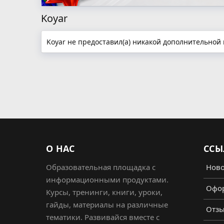
Koyar
Koyar не предоставил(а) никакой дополнительной
О НАС
ССЫ
Образовательная площадка с
Ново
информационными продуктами.
Офор
Курсы, тренинги, книги, уроки,
гайды, материалы на различные
Отз
тематики. Развивайся вместе с