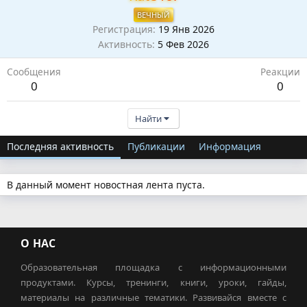
ВЕЧНЫЙ
Регистрация
19 Янв 2026
Активность
5 Фев 2026
Сообщения
Реакции
0
0
Найти
Последняя активность
Публикации
Информация
В данный момент новостная лента пуста.
О НАС
Образовательная площадка с информационными
продуктами. Курсы, тренинги, книги, уроки, гайды,
материалы на различные тематики. Развивайся вместе с