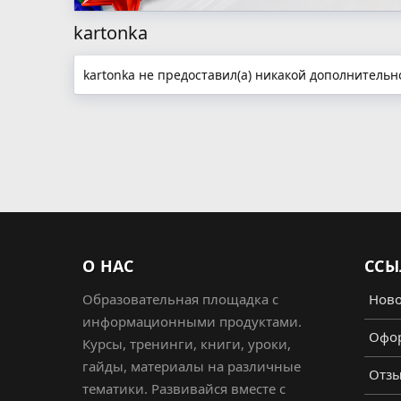
kartonka
kartonka не предоставил(а) никакой дополнитель
О НАС
ССЫ
Образовательная площадка с
Ново
информационными продуктами.
Офор
Курсы, тренинги, книги, уроки,
гайды, материалы на различные
Отз
тематики. Развивайся вместе с