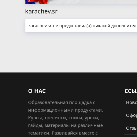
karachev.sr
karachev.sr не предоставил(а) никакой дополнит
О НАС
ССЫ
Образовательная площадка с
Ново
информационными продуктами.
Офор
Курсы, тренинги, книги, уроки,
гайды, материалы на различные
Отз
тематики. Развивайся вместе с