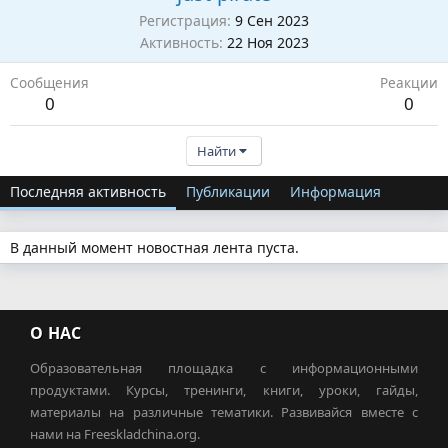
Регистрация
9 Сен 2023
Активность
22 Ноя 2023
Сообщения
Реакции
0
0
Найти
Последняя активность
Публикации
Информация
В данный момент новостная лента пуста.
О НАС
Образовательная площадка с информационными
продуктами. Курсы, тренинги, книги, уроки, гайды,
материалы на различные тематики. Развивайся вместе с
нами на Freeskladchina.org.