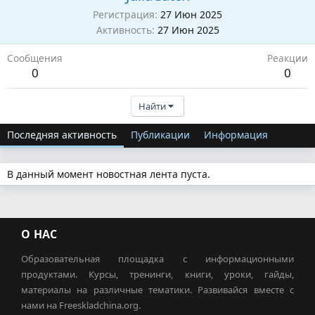
Регистрация
27 Июн 2025
Активность
27 Июн 2025
Сообщения
Реакции
0
0
Найти
Последняя активность
Публикации
Информация
В данный момент новостная лента пуста.
О НАС
Образовательная площадка с информационными
продуктами. Курсы, тренинги, книги, уроки, гайды,
материалы на различные тематики. Развивайся вместе с
нами на Freeskladchina.org.