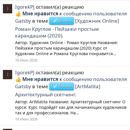
IgorekPJ
оставил(а) реакцию
I
Мне нравится
к
сообщению пользователя
Gatsby
в теме
[Художник Online]
Дизайн
Роман Круглов - Пейзажи простым
карандашом (2020)
.
Автор: Художник Online - Роман Круглов Название:
Пейзажи простым карандашом (2020) Курс от
Художник Online и Романа Круглова понравится...
16 Июн 2026
IgorekPJ
оставил(а) реакцию
I
Мне нравится
к
сообщению пользователя
Gatsby
в теме
[ArtMatita]
Дизайн
Архитектурный скетчинг
.
Автор: ArtMatita Название: Архитектурный скетчинг О
курсе: Курс подойдёт как для начинающих художников
так и для профессионалов. На...
16 Июн 2026