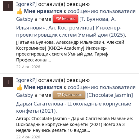
IgorekPJ
оставил(а) реакцию
I
Мне нравится
к
сообщению пользователя
Gatsby
в теме
[Т. Буянова, А.
Бизнес
Ильянович, Ал. Костроминов] Инженер-
проектировщик систем Умный дом (2025)
.
[Татьяна Буянова, Александр Ильянович, Алексей
Костроминов] [KNX24 Academy] Инженер-
проектировщик систем Умный дом. Тариф
Профессионал...
22 Июн 2026
IgorekPJ
оставил(а) реакцию
I
Мне нравится
к
сообщению пользователя
Gatsby
в теме
[Chocolate Jasmin]
Кулинария
Дарья Сагателова - Шоколадные корпусные
конфеты (2021)
.
Автор: Chocolate Jasmin - Дарья Сагателова Название:
Шоколадные корпусные конфеты (2021) Всего за 3
недели научись делать 10 видов...
22 Июн 2026