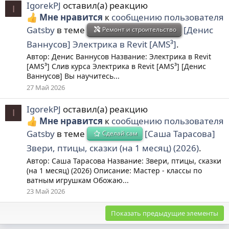
IgorekPJ
оставил(а) реакцию
I
Мне нравится
к
сообщению пользователя
Gatsby
в теме
[Денис
Ремонт и строительство
Ваннусов] Электрика в Revit [AMS³]
.
Автор: Денис Ваннусов Название: Электрика в Revit
[AMS³] Слив курса Электрика в Revit [AMS³] [Денис
Ваннусов] Вы научитесь...
27 Май 2026
IgorekPJ
оставил(а) реакцию
I
Мне нравится
к
сообщению пользователя
Gatsby
в теме
[Саша Тарасова]
Сделай сам
Звери, птицы, сказки (на 1 месяц) (2026)
.
Автор: Саша Тарасова Название: Звери, птицы, сказки
(на 1 месяц) (2026) Описание: Мастер - классы по
ватным игрушкам Обожаю...
23 Май 2026
Показать предыдущие элементы