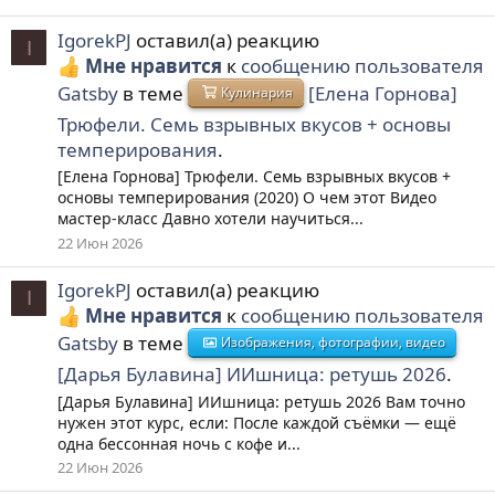
IgorekPJ
оставил(а) реакцию
I
Мне нравится
к
сообщению пользователя
Gatsby
в теме
[Елена Горнова]
Кулинария
Трюфели. Семь взрывных вкусов + основы
темперирования
.
[Елена Горнова] Трюфели. Семь взрывных вкусов +
основы темперирования (2020) О чем этот Видео
мастер-класс Давно хотели научиться...
22 Июн 2026
IgorekPJ
оставил(а) реакцию
I
Мне нравится
к
сообщению пользователя
Gatsby
в теме
Изображения, фотографии, видео
[Дарья Булавина] ИИшница: ретушь 2026
.
[Дарья Булавина] ИИшница: ретушь 2026 Вам точно
нужен этот курс, если: После каждой съёмки — ещё
одна бессонная ночь с кофе и...
22 Июн 2026