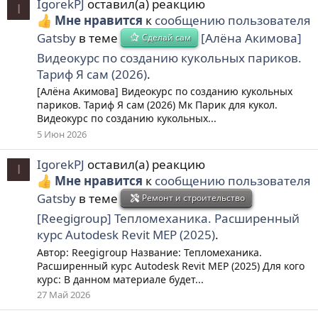
IgorekPJ
оставил(а) реакцию
I
Мне нравится
к
сообщению пользователя
Gatsby
в теме
[Алёна Акимова]
Сделай сам
Видеокурс по созданию кукольных париков.
Тариф Я сам (2026)
.
[Алёна Акимова] Видеокурс по созданию кукольных
париков. Тариф Я сам (2026) Мк Парик для кукол.
Видеокурс по созданию кукольных...
5 Июн 2026
IgorekPJ
оставил(а) реакцию
I
Мне нравится
к
сообщению пользователя
Gatsby
в теме
Ремонт и строительство
[Reegigroup] Тепломеханика. Расширенный
курс Autodesk Revit MEP (2025)
.
Автор: Reegigroup Название: Тепломеханика.
Расширенный курс Autodesk Revit MEP (2025) Для кого
курс: В данном материале будет...
27 Май 2026