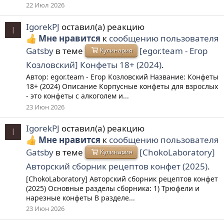
22 Июл 2026
IgorekPJ
оставил(а) реакцию
I
Мне нравится
к
сообщению пользователя
Gatsby
в теме
[egor.team - Егор
Кулинария
Козловский] Конфеты 18+ (2024)
.
Автор: egor.team - Егор Козловский Название: Конфеты
18+ (2024) Описание Корпусные конфеты для взрослых
- это конфеты с алкоголем и...
23 Июн 2026
IgorekPJ
оставил(а) реакцию
I
Мне нравится
к
сообщению пользователя
Gatsby
в теме
[ChokoLaboratory]
Кулинария
Авторский сборник рецептов конфет (2025)
.
[ChokoLaboratory] Авторский сборник рецептов конфет
(2025) Основные разделы сборника: 1) Трюфели и
нарезные конфеты В разделе...
23 Июн 2026