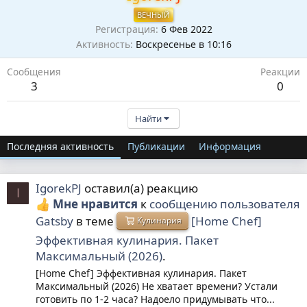
ВЕЧНЫЙ
Регистрация
6 Фев 2022
Активность
Воскресенье в 10:16
Сообщения
Реакции
3
0
Найти
Последняя активность
Публикации
Информация
IgorekPJ
оставил(а) реакцию
I
Мне нравится
к
сообщению пользователя
Gatsby
в теме
[Home Chef]
Кулинария
Эффективная кулинария. Пакет
Максимальный (2026)
.
[Home Chef] Эффективная кулинария. Пакет
Максимальный (2026) Не хватает времени? Устали
готовить по 1-2 часа? Надоело придумывать что...