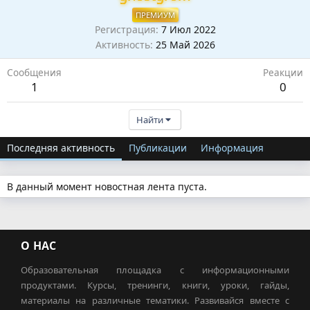
ПРЕМИУМ
Регистрация
7 Июл 2022
Активность
25 Май 2026
Сообщения
Реакции
1
0
Найти
Последняя активность
Публикации
Информация
В данный момент новостная лента пуста.
О НАС
Образовательная площадка с информационными
продуктами. Курсы, тренинги, книги, уроки, гайды,
материалы на различные тематики. Развивайся вместе с