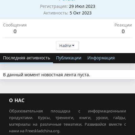
Регистрация
29 Июл 2023
Активность
5 Окт 2023
Сообщения
Реакции
0
0
Найти
Последняя активность
Публикации
Информация
В данный момент новостная лента пуста.
О НАС
Образовательная площадка с информационными
продуктами. Курсы, тренинги, книги, уроки, гайды,
материалы на различные тематики. Развивайся вместе с
нами на Freeskladchina.org.