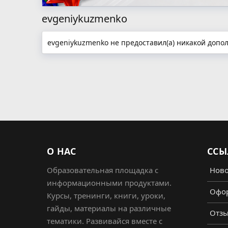
evgeniykuzmenko
evgeniykuzmenko не предоставил(а) никакой доп
О НАС
ССЫ
Образовательная площадка с
Ново
информационными продуктами.
Офор
Курсы, тренинги, книги, уроки,
гайды, материалы на различные
Отз
тематики. Развивайся вместе с