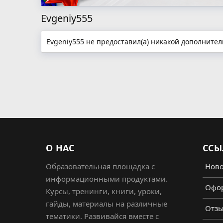
Evgeniy555
Evgeniy555 не предоставил(а) никакой дополните
О НАС
ССЫ
Образовательная площадка с
Ново
информационными продуктами.
Офор
Курсы, тренинги, книги, уроки,
гайды, материалы на различные
Отз
тематики. Развивайся вместе с