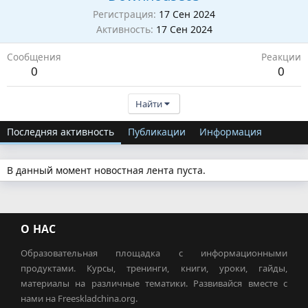
Регистрация
17 Сен 2024
Активность
17 Сен 2024
Сообщения
Реакции
0
0
Найти
Последняя активность
Публикации
Информация
В данный момент новостная лента пуста.
О НАС
Образовательная площадка с информационными
продуктами. Курсы, тренинги, книги, уроки, гайды,
материалы на различные тематики. Развивайся вместе с
нами на Freeskladchina.org.