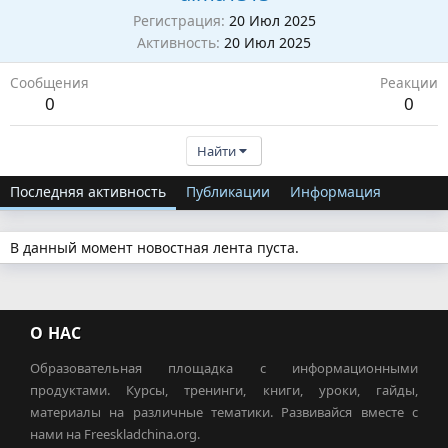
Регистрация
20 Июл 2025
Активность
20 Июл 2025
Сообщения
Реакции
0
0
Найти
Последняя активность
Публикации
Информация
В данный момент новостная лента пуста.
О НАС
Образовательная площадка с информационными
продуктами. Курсы, тренинги, книги, уроки, гайды,
материалы на различные тематики. Развивайся вместе с
нами на Freeskladchina.org.