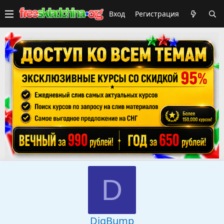
Вход
Регистрация
D
DigBump