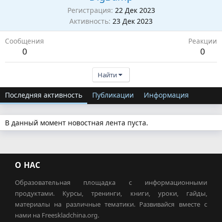
Регистрация
22 Дек 2023
Активность
23 Дек 2023
Сообщения
Реакции
0
0
Найти
Последняя активность
Публикации
Информация
В данный момент новостная лента пуста.
О НАС
Образовательная площадка с информационными
продуктами. Курсы, тренинги, книги, уроки, гайды,
материалы на различные тематики. Развивайся вместе с
нами на Freeskladchina.org.