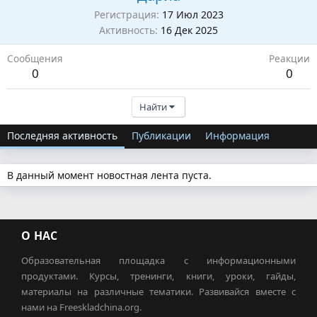
Регистрация
17 Июл 2023
Активность
16 Дек 2025
Сообщения
Реакции
0
0
Найти
Последняя активность
Публикации
Информация
В данный момент новостная лента пуста.
О НАС
Образовательная площадка с информационными
продуктами. Курсы, тренинги, книги, уроки, гайды,
материалы на различные тематики. Развивайся вместе с
нами на Freeskladchina.org.