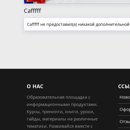
Cafffff
Cafffff не предоставил(а) никакой дополнительно
О НАС
ССЫ
Образовательная площадка с
Ново
информационными продуктами.
Офор
Курсы, тренинги, книги, уроки,
гайды, материалы на различные
Отз
тематики. Развивайся вместе с